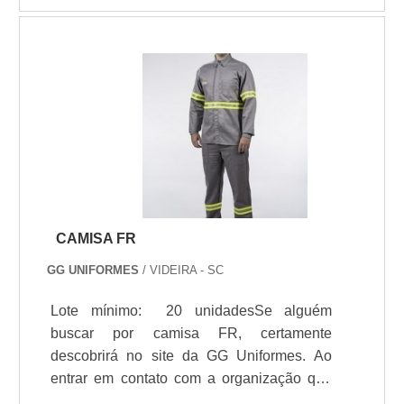
empresa que tem se destacado da
de um equipamento minimiza ou elimina o
concorrência pela idoneidade em tudo que
risco de um acidente grave e,
faz, o que garante uma entrega de
consequentemente, reduz
excelência de ponta a ponta.
consideravelmente prejuízos humanos e
patrimoniais resultantes de um acidente
gerado pelo colapso estrutural do
equipamento.
CAMISA FR
GG UNIFORMES
/ VIDEIRA - SC
Lote mínimo: 20 unidadesSe alguém
buscar por camisa FR, certamente
descobrirá no site da GG Uniformes. Ao
entrar em contato com a organização que
mais se destaca no ramo, o cliente receberá