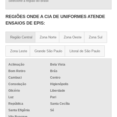
Selecione a região do Brasil
REGIÕES ONDE A CIA DE UNIFORMES ATENDE
ENSAIOS DE EPIS:
Região Central
Zona Norte
Zona Oeste
Zona Sul
Zona Leste
Grande São Paulo
Litoral de São Paulo
Aclimação
Bela Vista
Bom Retiro
Brás
Cambuci
Centro
Consolação
Higienópolis
Glicério
Liberdade
Luz
Pari
República
Santa Cecília
Santa Efigênia
Sé
Vila Buarque