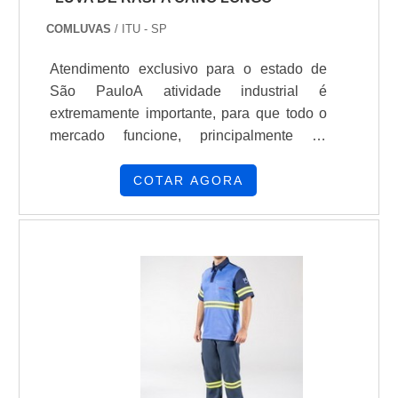
COMLUVAS
/ ITU - SP
Atendimento exclusivo para o estado de
São PauloA atividade industrial é
extremamente importante, para que todo o
mercado funcione, principalmente se
considerar que ele atinge a diversos nichos.
Porém, para que os funcionários desse
COTAR AGORA
nicho atuem com segurança, é essencial
que utilizem Equipamentos de Proteção
Individual, para garantir a segurança do
operário e cumpra com as regras. Dentre as
utilizações nos nichos industriais, é
possível ressaltar: Fabricação de produtos;
Reforma de produtos; Ser.