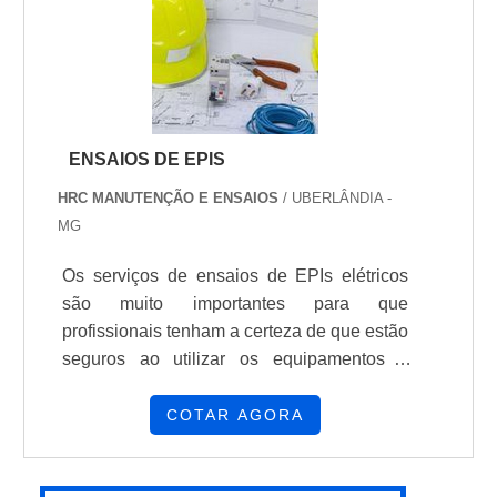
Regulamentadora 10 (NR10) estabelece os
critérios e garant...
ENSAIOS DE EPIS
HRC MANUTENÇÃO E ENSAIOS
/ UBERLÂNDIA -
MG
Os serviços de ensaios de EPIs elétricos
são muito importantes para que
profissionais tenham a certeza de que estão
seguros ao utilizar os equipamentos e
possam exercer os trabalhos em
instalações elétricas energizadas da
COTAR AGORA
maneira correta. Os equipamentos de
proteção individual são itens de uso