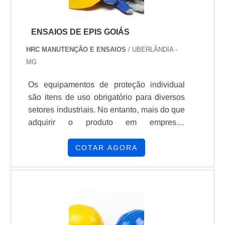
ENSAIOS DE EPIS GOIÁS
HRC MANUTENÇÃO E ENSAIOS
/ UBERLÂNDIA -
MG
Os equipamentos de proteção individual
são itens de uso obrigatório para diversos
setores industriais. No entanto, mais do que
adquirir o produto em empresas
qualificadas, é necessário realizar
inspeções periódicas neles. Nesse cenário,
COTAR AGORA
os ensaios de EPIs Goiás, desenvolvidos
pela HRC, surgem como uma alternativa
vantajosa, pois além de garantir um ótimo
custo-benefício, os serviços ainda são
ágeis e com opção in loco, caracterizada
por...