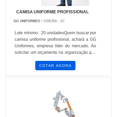
CAMISA UNIFORME PROFISSIONAL
GG UNIFORMES
/ VIDEIRA - SC
Lote mínimo: 20 unidadesQuem buscar por
camisa uniforme profissional, achará a GG
Uniformes, empresa líder do mercado. Ao
solicitar um orçamento na organização que
melhor atende no ramo, o cliente terá
acesso a produtos de primeira linha.
COTAR AGORA
Quando a temática é camisa uniforme
profissional, com a equipe da GG
Uniformes o cliente encontrará excelente
custo-benefício e suporte via
WhatsApp.MAIS SOBRE A CAMISA
UNIFORME PROFISSIONALA GG
Uniformes canaliza sua energia em