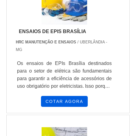
ENSAIOS DE EPIS BRASÍLIA
HRC MANUTENÇÃO E ENSAIOS
/ UBERLÂNDIA -
MG
Os ensaios de EPIs Brasília destinados
para o setor de elétrica são fundamentais
para garantir a eficiência de acessórios de
uso obrigatório por eletricistas. Isso porque,
os equipamentos de proteção individual se
destacam por garantir a integridade física
COTAR AGORA
dos profissionais, prevenindo acidentes
graves e até mesmo fatais. AS
CARACTERÍSTICAS DE BOAS
PRESTADORAS DE SERVIÇO A Norma