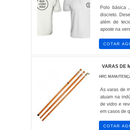
Polo básica ,
discreto. Des
além de teci
aposte na versatilida
COTAR AG
VARAS DE
HRC MANUTENÇ
As varas de m
atuam na indú
de vidro e re
em casos de qu
elétrica; Ser desmontável, podendo chegar a um sexto de seu tamanho; Possuir
uma longa vida útil; Oferecer uma excelente relação cus
COTAR AG