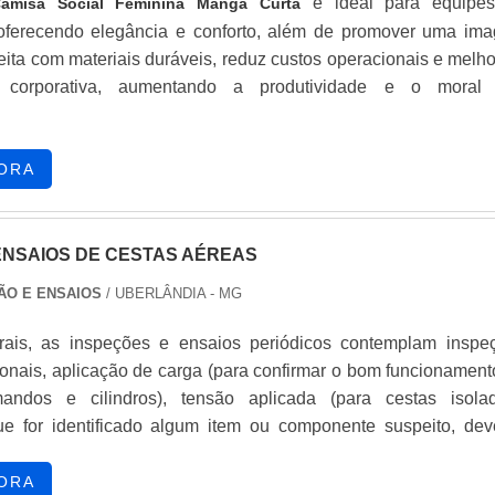
é ideal para equipe
Camisa Social Feminina Manga Curta
 oferecendo elegância e conforto, além de promover uma im
Feita com materiais duráveis, reduz custos operacionais e melh
o corporativa, aumentando a produtividade e o moral
.
ORA
NSAIOS DE CESTAS AÉREAS
ÃO E ENSAIOS
/ UBERLÂNDIA - MG
rais, as inspeções e ensaios periódicos contemplam inspe
ionais, aplicação de carga (para confirmar o bom funcionament
mandos e cilindros), tensão aplicada (para cestas isolad
e for identificado algum item ou componente suspeito, dev
os de cestas aéreas complementares, como ultrassom, partíc
íquido penetrante, entre outros, para confirmar a existência o
ORA