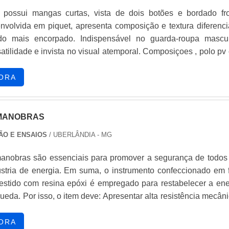
 possui mangas curtas, vista de dois botões e bordado fro
envolvida em piquet, apresenta composição e textura diferenci
do mais encorpado. Indispensável no guarda-roupa mascul
de e invista no visual atemporal. Composiçoes , polo pv com
composiçao 67/33 , polo piquet 50% /50%, piquet de pv 67/33%
ORA
 MANOBRAS
ÃO E ENSAIOS
/ UBERLÂNDIA - MG
anobras são essenciais para promover a segurança de todos
stria de energia. Em suma, o instrumento confeccionado em f
vestido com resina epóxi é empregado para restabelecer a ene
eda. Por isso, o item deve: Apresentar alta resistência mecâni
to-benefício. Mesmo que
ORA