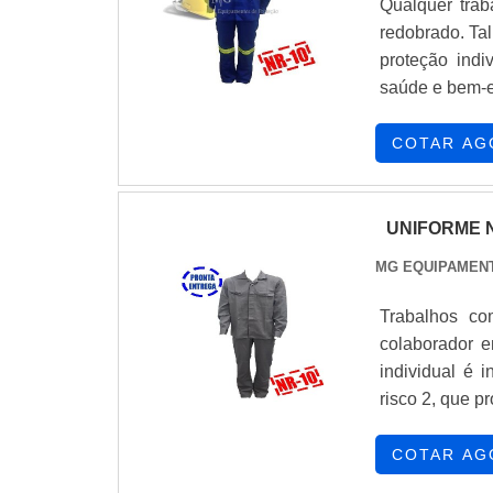
Qualquer trab
redobrado. Tal
proteção indi
saúde e bem-e
do que um si
uniforme de pr
COTAR AG
UNIFORME N
MG EQUIPAMEN
Trabalhos co
colaborador e
individual é 
risco 2, que p
do materialCo
pode gerar, o 
COTAR AG