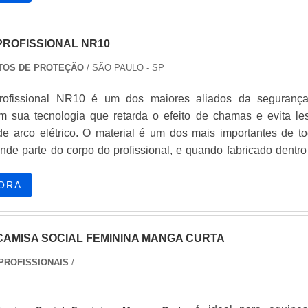
quirida no melho.
PROFISSIONAL NR10
TOS DE PROTEÇÃO
/ SÃO PAULO - SP
rofissional NR10 é um dos maiores aliados da seguranç
Com sua tecnologia que retarda o efeito de chamas e evita le
de arco elétrico. O material é um dos mais importantes de to
nde parte do corpo do profissional, e quando fabricado dentro
gurança, pode ser a diferença entre um colaborador qu
so de acidente e um que sai com sua saúde ilesa.Especifica
ORA
obre o materialO NR10 tem diversos.
CAMISA SOCIAL FEMININA MANGA CURTA
PROFISSIONAIS
/