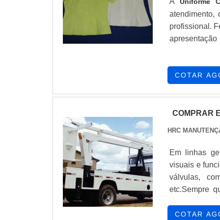
A
Uniforme 
atendimento,
profissional. 
apresentaçã
colaboradores
COTAR AG
COMPRAR E
HRC MANUTENÇ
Em linhas ge
visuais e func
válvulas, co
etc.Sempre qu
comprar ensai
magnéticas e l
COTAR AG