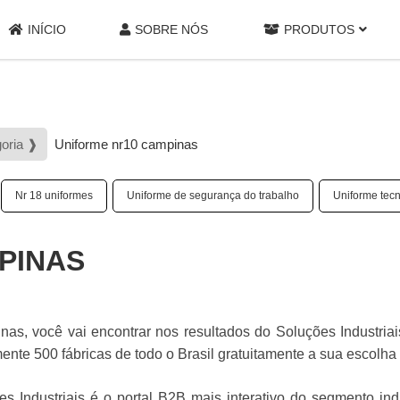
INÍCIO
SOBRE NÓS
PRODUTOS
goria ❱
Uniforme nr10 campinas
Nr 18 uniformes
Uniforme de segurança do trabalho
Uniforme tecn
PINAS
s, você vai encontrar nos resultados do Soluções Industriai
e 500 fábricas de todo o Brasil gratuitamente a sua escolha
 Industriais é o portal B2B mais interativo do segmento indu