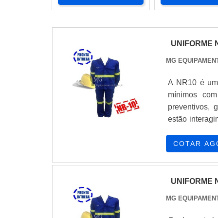
UNIFORME 
MG EQUIPAMEN
A NR10 é uma
mínimos com 
preventivos,
estão interagi
trabalhos em i
tecnicamente in
COTAR AG
UNIFORME 
MG EQUIPAMEN