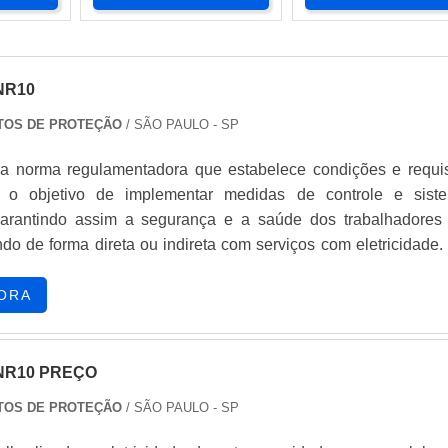
NR10
TOS DE PROTEÇÃO
/ SÃO PAULO - SP
 norma regulamentadora que estabelece condições e requis
o objetivo de implementar medidas de controle e sist
 garantindo assim a segurança e a saúde dos trabalhadores
ndo de forma direta ou indireta com serviços com eletricidade.
nstalações elétricas, quando as medidas de proteção coletiva f
viáveis ou insuficientes para controlar os risc...
ORA
NR10 PREÇO
TOS DE PROTEÇÃO
/ SÃO PAULO - SP