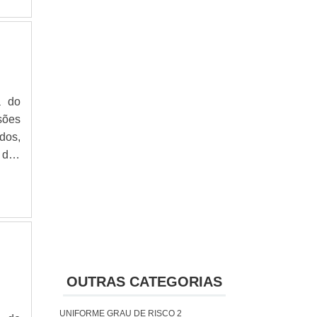
a do
sões
dos,
 das
e se
ções
OUTRAS CATEGORIAS
UNIFORME GRAU DE RISCO 2