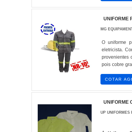
a peça seja ad
UNIFORME 
MG EQUIPAMEN
O uniforme p
eletricista. 
provenientes 
pois cobre gra
normas de se
machuca em ca
COTAR AG
importantes s
UNIFORME 
UP UNIFORMES 