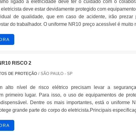
alho ligado a eletricidade deve ter o cuidado com o colabor
 eletricista deve estar devidamente protegido com equipamento
vidual de qualidade, que em caso de acidente, irão prezar 
star do trabalhador. O uniforme NR10 preço acessível é muito 
mples uniforme de padronização. Características do prod
oteção dispõe de tratamento especial que r...
ORA
R10 RISCO 2
TOS DE PROTEÇÃO
/ SÃO PAULO - SP
m alto nível de risco elétrico precisam levar a seguranç
m primeiro lugar. Para isso, o uso de equipamentos de prot
indispensável. Dentre os mais importantes, está o uniforme 
rotege grande parte do corpo do eletricista.Principais especific
m grande resistência a chamas e ao calor que um arco elét
produto é indispensável na vestimenta. O ...
ORA