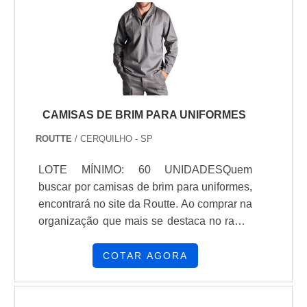
feminino social para escritório em uma
empresa responsável, acha a Cartas na
Manga. A empresa trabalha com confecção
de s...
CAMISAS DE BRIM PARA UNIFORMES
ROUTTE
/ CERQUILHO - SP
LOTE MÍNIMO: 60 UNIDADESQuem
buscar por camisas de brim para uniformes,
encontrará no site da Routte. Ao comprar na
organização que mais se destaca no ramo,
o cliente receberá um atendimento de
excelência e terá a garantia de adquirir
COTAR AGORA
produtos que solucionem qualquer
demanda.Quando o tema é camisas de
brim para uniformes, com os colaboradores