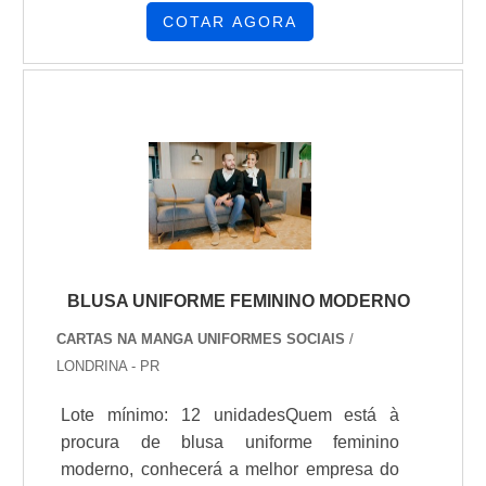
empresa e conhecendo a organização mais
COTAR AGORA
competente do ramo.Quando o assunto é
uniforme feminino social moderno, com a
equipe da Cartas na Manga o cliente
receberá ótima qualidade com
comprometimento com o resultado dos
clientes.DETALHES SOBRE UNIFOR...
BLUSA UNIFORME FEMININO MODERNO
CARTAS NA MANGA UNIFORMES SOCIAIS
/
LONDRINA - PR
Lote mínimo: 12 unidadesQuem está à
procura de blusa uniforme feminino
moderno, conhecerá a melhor empresa do