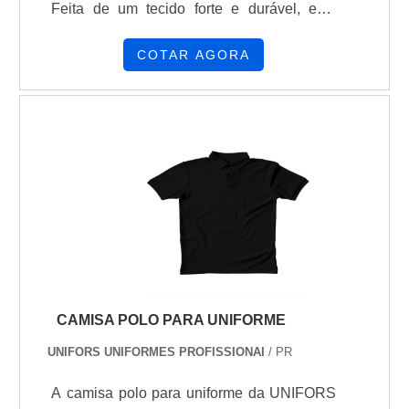
Feita de um tecido forte e durável, esta
calça é composta por 81% de algodão, 17%
de poliéster e 2% de elastano,
COTAR AGORA
proporcionando flexibilidade e resistência
ideais para trabalhos que demandam muito
movimento. Possui quatro bolsos práticos:
dois frontais embutidos e dois chapados na
costa.
CAMISA POLO PARA UNIFORME
UNIFORS UNIFORMES PROFISSIONAI
/ PR
A camisa polo para uniforme da UNIFORS