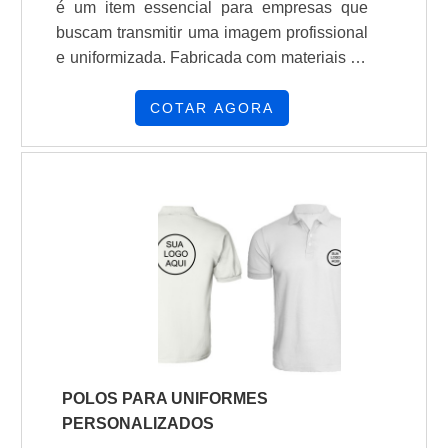
é um item essencial para empresas que
buscam transmitir uma imagem profissional
e uniformizada. Fabricada com materiais de
alta qualidade, garantindo durabilidade e
conforto aos colaboradores, a camisa polo
COTAR AGORA
é uma opção versátil e elegante para
compor o uniforme de diferentes segmentos
profissionais.Com um corte moderno e
acabamento impecável, a camisa polo da
UNIFORS é ideal para empresas que
prezam pela sofisticação e praticidade no
ambiente de trabalho. Além disso, a
empresa conta com uma equipe de
profissionais altamente competentes e com
vasta experiência no ramo de confecção de
uniformes, garantindo um produto final de
POLOS PARA UNIFORMES
excelência.Seja para eventos corporativos,
PERSONALIZADOS
feiras, ou simplesmente para o dia a dia no