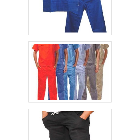
eletricidade. Consequentemente, isso
garante que, mesmo em caso de contato
acidental com partes energizadas, o
trabalhador esteja protegido contra
possíveis choques elétricos. 2. Proteção
contra arcos elétricos Em suma, arcos
elétricos são fenômenos que ocorrem
quando a corrente elétrica atravessa o ar
entre dois condutores, gerando um aumento
repentino de temperatura. Dessa forma, o
uniforme NR10 possui características que
proporcionam resistência ao calor gerado
por esse arco, evitando queimaduras
graves e protegendo o profissional em caso
de ocorrência desse fenômeno. Conheça a
Linha de Uniforme Operacional da Serfer 3.
Proteção térmica Nesse contexto, o
uniforme NR10 também oferece proteção