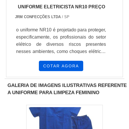
UNIFORME ELETRICISTA NR10 PREÇO
JRM CONFECÇÕES LTDA
/ SP
o uniforme NR10 é projetado para proteger,
especificamente, os profissionais do setor
elétrico de diversos riscos presentes
nesses ambientes, como choques elétricos
e efeitos térmicos. Além disso, entre
inúmeras vantagens do uso deste uniforme,
COTAR AGORA
os pontos principais a se analisar na
confecção dessas peças são a resistência,
GALERIA DE IMAGENS ILUSTRATIVAS REFERENTE
conforto e segurança do material. Com isso,
A UNIFORME PARA LIMPEZA FEMININO
sua empresa garante a todos os
colaboradores: 1. Proteção contra choques
elétricos Em síntese, o uniforme NR10 é
confeccionado com materiais isolantes e
antiestáticos, que impedem a condução de