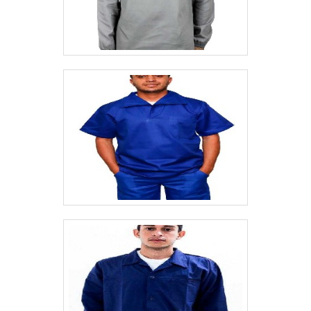
comentado, compreender a importância do
uniforme NR10 é fundamental para
assegurar a segurança e a saúde dos
trabalhadores que lidam com eletricidade.
Além disso, esse uniforme deve estar de
acordo com as exigências legais
estabelecidas pela norma regulamentadora
10, evitando possíveis penalidades e
multas às empresas.