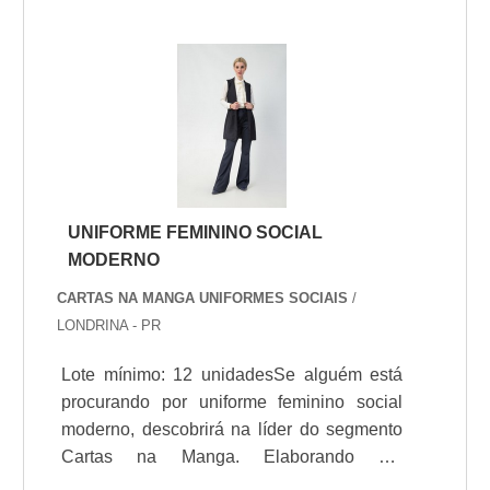
FEMININO SOCIAL PARA
ESCRITÓRIOQuem procura por uniforme
feminino social para escritório em uma
empresa responsável, acha a Cartas na
Manga. A empresa trabalha com confecção
de s...
UNIFORME FEMININO SOCIAL
MODERNO
CARTAS NA MANGA UNIFORMES SOCIAIS
/
LONDRINA - PR
Lote mínimo: 12 unidadesSe alguém está
procurando por uniforme feminino social
moderno, descobrirá na líder do segmento
Cartas na Manga. Elaborando um
orçamento detalhado por meio da própria