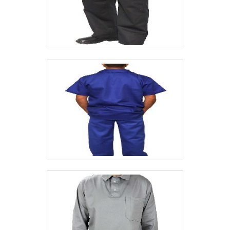
térmica, já que seu material é capaz de
resistir a altas temperaturas e retardar a
propagação de chamas. Dessa forma, isso
é fundamental para que o colaborador
tenha tempo de escapar em caso de
incêndios ou explosões em ambientes de
trabalho com eletricidade. Limpeza e
higienização de uniformes: como deve ser
feita? 4. Identificação Além de garantir a
segurança, o uniforme NR10 também serve
como uma forma de identificação dos
profissionais que atuam na área elétrica.
Além disso, oferece conforto com cores e
tamanhos variados, facilita o
reconhecimento dos trabalhadores e reforça
a importância de seguir os protocolos de
segurança estabelecidos pela NR10. 5.
Cumprimento da legislação Como já