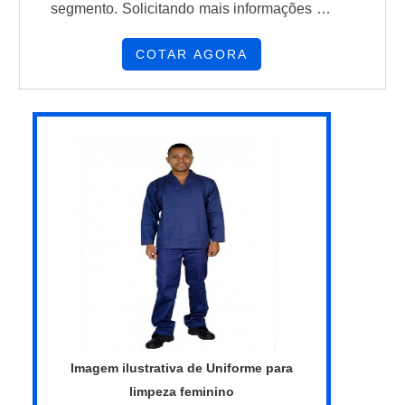
segmento. Solicitando mais informações na
empresa mais conceituada do mercado e
encontrando a melhor referência em
COTAR AGORA
qualidade.Quando a procura é por blusa
uniforme feminino moderno, com os
profissionais especializados da Cartas na
Manga o cliente poderá contar ótima
qualidade com pagamento acessível.MAIS
DETALHES SOBRE BLUSA UNIF...
Imagem ilustrativa de Uniforme para
limpeza feminino