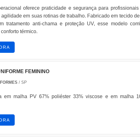
ssim, conquistando a confiança e a satisfação dos clientes, qu
eracional oferece praticidade e segurança para profissionais
jetivos da marca. A Routte é uma empresa que tem se desta
agilidade em suas rotinas de trabalho. Fabricado em tecido de 
ela seriedade e qualidade que comprova sua essência de traz
com tratamento anti-chama e proteção UV, esse modelo com
entes no mercado....
 conforto térmico.
ORA
UNIFORME FEMININO
IFORMES
/ SP
éster 33% viscose e em malha 100%
ORA