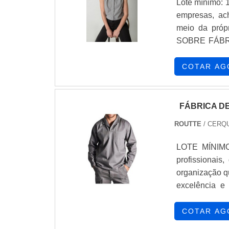
Lote mínimo: 
empresas, ac
meio da próp
SOBRE FÁBR
fábricas de u
Manga. Com g
COTAR AG
suéter par...
FÁBRICA D
ROUTTE
/ CERQU
LOTE MÍNIMO
profissionais
organização q
excelência e
demanda. Quan
cliente encon
COTAR AG
SOBRE FÁBRI