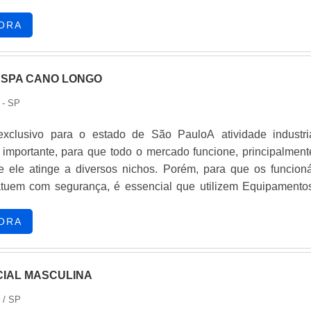
ORA
ASPA CANO LONGO
 - SP
exclusivo para o estado de São PauloA atividade industri
importante, para que todo o mercado funcione, principalment
e ele atinge a diversos nichos. Porém, para que os funcioná
atuem com segurança, é essencial que utilizem Equipamento
vidual, para garantir a segurança do operário e cumpra co
e as utilizações nos nichos industriais, é possível ressal
ORA
 produtos; Reforma de produtos; Ser.
CIAL MASCULINA
/ SP