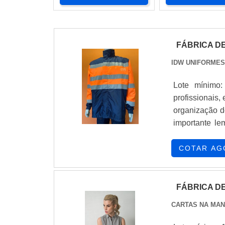
FÁBRICA D
IDW UNIFORMES
Lote mínimo:
profissionais
organização d
importante l
especializadas
durabilidade d
COTAR AG
FÁBRICA D
CARTAS NA MAN