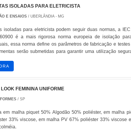
AS ISOLADAS PARA ELETRICISTA
ÃO E ENSAIOS
/ UBERLÂNDIA - MG
s isoladas para eletricista podem seguir duas normas, a IEC
0900 é a mais rigorosa norma europeia de isolação par
ais, essa norma define os parâmetros de fabricação e testes
amentas serão submetidas para garantir uma utilização segur
 certificado VDE, é emitido pelo Instituto Alemão de Test
em Elétrica e Eletrotécnica (Instituto VDE) e para obter o certif
ORA
mentas além de cumprir tod.
 LOOK FEMININA UNIFORME
IFORMES
/ SP
a em malha piquet 50% Algodão 50% poliéster, em malha pi
ster 33% viscose, em malha PV 67% poliéster 33% viscose 
colméia.