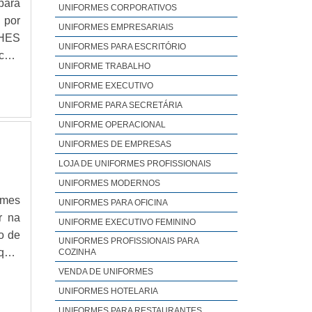
para
UNIFORMES CORPORATIVOS
 por
UNIFORMES EMPRESARIAIS
LHES
UNIFORMES PARA ESCRITÓRIO
har
UNIFORME TRABALHO
s na
UNIFORME EXECUTIVO
o de
UNIFORME PARA SECRETÁRIA
UNIFORME OPERACIONAL
UNIFORMES DE EMPRESAS
LOJA DE UNIFORMES PROFISSIONAIS
UNIFORMES MODERNOS
rmes
UNIFORMES PARA OFICINA
r na
UNIFORME EXECUTIVO FEMININO
o de
UNIFORMES PROFISSIONAIS PARA
quer
COZINHA
te o
VENDA DE UNIFORMES
MAIS
UNIFORMES HOTELARIA
 sua
UNIFORMES PARA RESTAURANTES