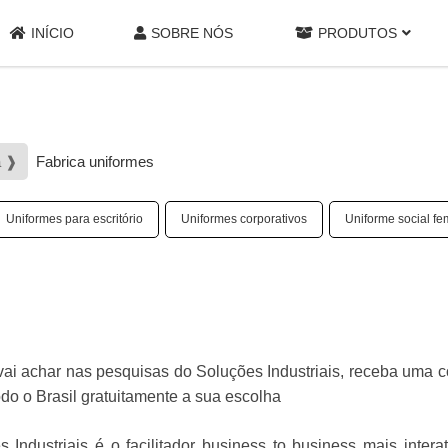
INÍCIO
SOBRE NÓS
PRODUTOS
a ❱
Fabrica uniformes
Uniformes para escritório
Uniformes corporativos
Uniforme social fe
 vai achar nas pesquisas do Soluções Industriais, receba uma 
o o Brasil gratuitamente a sua escolha
Industriais é o facilitador business to business mais intera