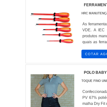
FERRAMENT
HRC MANUTENÇ
As ferramenta
VDE. A IEC 6
produtos manu
quais as ferr
usuário. Já o
Certificações 
COTAR AG
VDE, as ferra
POLO BABY
TOQUE FINO UN
Confeccionad
PV 67% polié
malha Dry Fit 