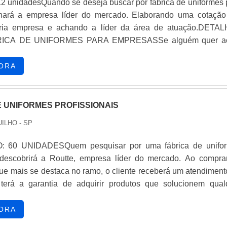
12 unidadesQuando se deseja buscar por fábrica de uniformes 
hará a empresa líder do mercado. Elaborando uma cotação
ria empresa e achando a líder da área de atuação.DETA
ICA DE UNIFORMES PARA EMPRESASSe alguém quer ac
niformes para empresas responsável, descobre o site da Carta
rande expressão de mercado quando o assunto é confecçã
ORA
E UNIFORMES PROFISSIONAIS
ILHO - SP
: 60 UNIDADESQuem pesquisar por uma fábrica de unifo
, descobrirá a Routte, empresa líder do mercado. Ao compra
ue mais se destaca no ramo, o cliente receberá um atendiment
 terá a garantia de adquirir produtos que solucionem qual
do o quesito é fábrica de uniformes profissionais, com a Rout
trará assertividade e suporte personalizado via WhatsApp.
ORA
CA DE UNIFORMES PROFISSIONAISA Routte centraliza