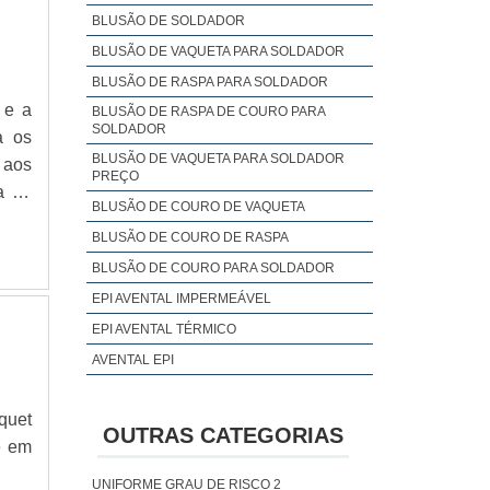
BLUSÃO DE SOLDADOR
BLUSÃO DE VAQUETA PARA SOLDADOR
BLUSÃO DE RASPA PARA SOLDADOR
 e a
BLUSÃO DE RASPA DE COURO PARA
SOLDADOR
a os
BLUSÃO DE VAQUETA PARA SOLDADOR
 aos
PREÇO
a ao
BLUSÃO DE COURO DE VAQUETA
es e
BLUSÃO DE COURO DE RASPA
icado
BLUSÃO DE COURO PARA SOLDADOR
EPI AVENTAL IMPERMEÁVEL
EPI AVENTAL TÉRMICO
AVENTAL EPI
AVENTAL DE LONA EPI
quet
AVENTAL TÉRMICO EPI
OUTRAS CATEGORIAS
e em
AVENTAL PLASTICO EPI
CAMISA GOLA POLO FEMININA UNIFORME
UNIFORME GRAU DE RISCO 2