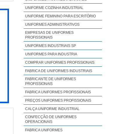
idade
UNIFORME COZINHA INDUSTRIAL
urto
UNIFORME FEMININO PARA ESCRITÓRIO
tima
UNIFORMES ADMINISTRATIVOS
trar
EMPRESAS DE UNIFORMES
stra
PROFISSIONAIS
mplo
UNIFORMES INDUSTRIAIS SP
rmes
UNIFORMES PARA INDUSTRIA
os e
COMPRAR UNIFORMES PROFISSIONAIS
 mas
FABRICA DE UNIFORMES INDUSTRIAIS
tudo
a do
FABRICANTE DE UNIFORMES
PROFISSIONAIS
r no
FABRICA UNIFORMES PROFISSIONAIS
DADE
PREÇOS UNIFORMES PROFISSIONAIS
área
etas
CALÇA UNIFORME INDUSTRIAL
dade
CONFECÇÃO DE UNIFORMES
OPERACIONAIS
idas
FABRICA UNIFORMES
is e