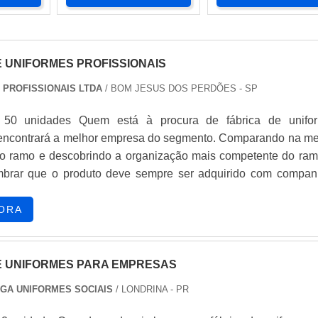
E UNIFORMES PROFISSIONAIS
 PROFISSIONAIS LTDA
/ BOM JESUS DOS PERDÕES - SP
 50 unidades Quem está à procura de fábrica de unifo
, encontrará a melhor empresa do segmento. Comparando na me
o ramo e descobrindo a organização mais competente do ram
embrar que o produto deve sempre ser adquirido com compan
 no segmento. Esse tipo de cuidado ajuda a garantir a qualida
os materiais, além de evitar prejuízos com substitu...
ORA
E UNIFORMES PARA EMPRESAS
GA UNIFORMES SOCIAIS
/ LONDRINA - PR