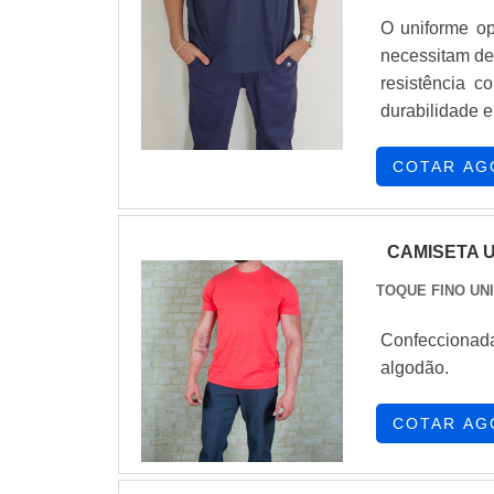
instalações. A
O uniforme op
os maiores ob
necessitam de 
no segmento p
resistência 
melhor aos cli
durabilidade e
COTAR AG
CAMISETA 
TOQUE FINO UN
Confeccionada em malha PV 67% poli
algodão.
COTAR AG