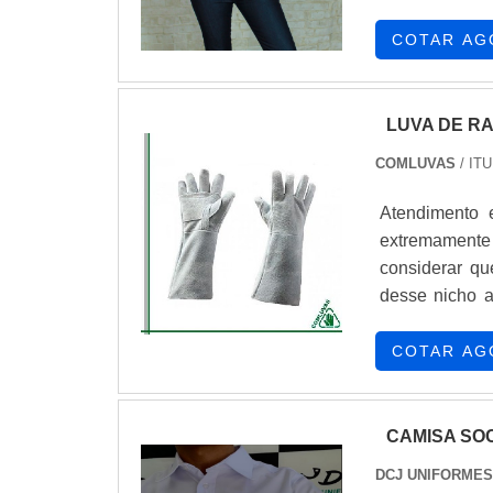
COTAR AG
LUVA DE R
COMLUVAS
/ ITU
Atendimento 
extremamente 
considerar qu
desse nicho 
Proteção Indi
regras. Dentr
COTAR AG
Fabricação de
CAMISA SO
DCJ UNIFORMES