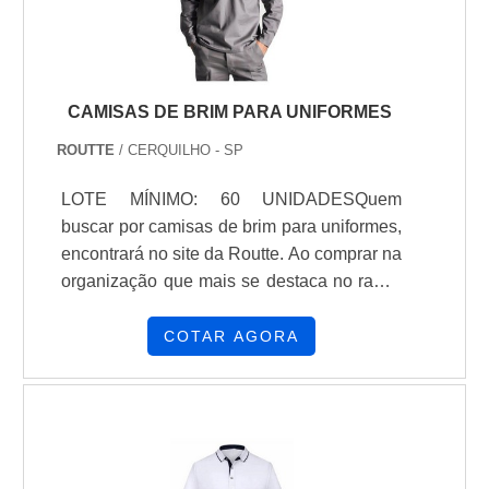
CAMISAS DE BRIM PARA UNIFORMES
ROUTTE
/ CERQUILHO - SP
LOTE MÍNIMO: 60 UNIDADESQuem
buscar por camisas de brim para uniformes,
encontrará no site da Routte. Ao comprar na
organização que mais se destaca no ramo,
o cliente receberá um atendimento de
excelência e terá a garantia de adquirir
COTAR AGORA
produtos que solucionem qualquer
demanda.Quando o tema é camisas de
brim para uniformes, com os colaboradores
da Routte o cliente encontrará excelente
custo-benefício e diversas opções de