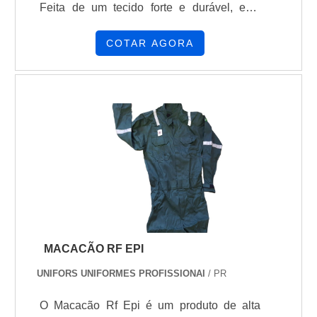
Feita de um tecido forte e durável, esta
calça é composta por 81% de algodão, 17%
de poliéster e 2% de elastano,
COTAR AGORA
proporcionando flexibilidade e resistência
ideais para trabalhos que demandam muito
movimento. Possui quatro bolsos práticos:
dois frontais embutidos e dois chapados na
costa.
MACACÃO RF EPI
UNIFORS UNIFORMES PROFISSIONAI
/ PR
O Macacão Rf Epi é um produto de alta