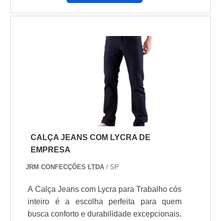
fundamental realizar uma intensa pesquisa
segurança estabelecidos pela NR10. 5.
de mercado, analisando se: A empresa atua
Cumprimento da legislação Como já
com instrumentos de alta tecnologia; O
comentado, compreender a importância do
quadro de funcionários da prestadora conta
uniforme NR10 é fundamental para
com engenheiros e técnicos especializados
assegurar a segurança e a saúde dos
nos equipamentos; Os serviços apresentam
trabalhadores que lidam com eletricidade.
uma ótima relação .
Além disso, esse uniforme deve estar de
acordo com as exigências legais
estabelecidas pela norma regulamentadora
10, evitando possíveis penalidades e
multas às empresas.
CALÇA JEANS COM LYCRA DE
EMPRESA
JRM CONFECÇÕES LTDA
/ SP
A Calça Jeans com Lycra para Trabalho cós
inteiro é a escolha perfeita para quem
busca conforto e durabilidade excepcionais.