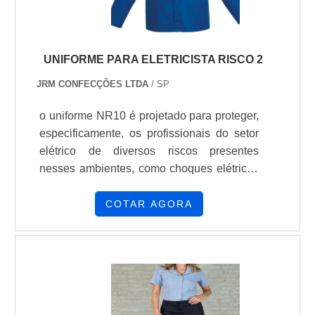
movimento Cuidados com o brim Não usar
produtos a base de cloro Secar em tambor
a no máximo 80°C Passar a ferro a no
UNIFORME PARA ELETRICISTA RISCO 2
máximo 150°C
JRM CONFECÇÕES LTDA
/ SP
o uniforme NR10 é projetado para proteger,
especificamente, os profissionais do setor
elétrico de diversos riscos presentes
nesses ambientes, como choques elétricos
e efeitos térmicos. Além disso, entre
inúmeras vantagens do uso deste uniforme,
COTAR AGORA
os pontos principais a se analisar na
confecção dessas peças são a resistência,
conforto e segurança do material. Com isso,
sua empresa garante a todos os
colaboradores: 1. Proteção contra choques
elétricos Em síntese, o uniforme NR10 é