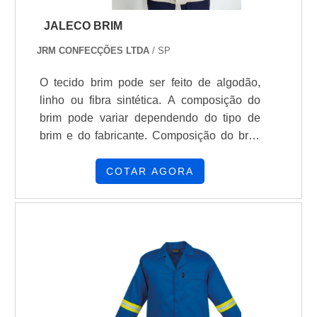
JALECO BRIM
JRM CONFECÇÕES LTDA
/ SP
O tecido brim pode ser feito de algodão,
linho ou fibra sintética. A composição do
brim pode variar dependendo do tipo de
brim e do fabricante. Composição do brim
Brim 100% algodão, Brim com elastano
(98% algodão e 2% elastano), Brim sarja
COTAR AGORA
pesada 100% algodão, Brim sarja leve
100% algodão. Características do brim O
brim é um tecido resistente O brim é
apropriado para artesanato O brim
profissional é durável e fácil de lavar O brim
profissional é indicado para confecção de
uniformes O brim sarja com elastano é
confortável, durável e tem liberdade de