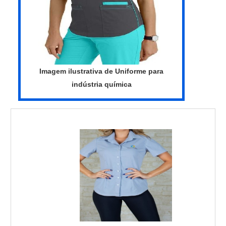
camisa polo para uniforme preço acessível.
deve-se buscar uma empresa que tenha
Sempre de olho no mercado, traz
produtos e serviços com ótima qualidade e
novidades em itens como calça profissional
precisão, características simples, mas que
com faixa refletiva e camisa gola polo para
mostram o comprometimento da empresa
uniforme.É uma empresa altamente
com seus clientes.Isso tudo é a razão pela
qualificada e comprometida com seus
qual a Routte é uma empresa que preza
Imagem ilustrativa de Uniforme para
serviços, conquistas adquiridas porque
pela segurança quando falamos de
indústria química
investiu em uma estrutura que hoje conta
empresas do segmento de uniformes
com escritório de alta qualidade onde são
profissionais. O foco é entregar tudo que há
realizadas as atividades e logística
de mais atual para garantir a qualidade final
planejada para entregas em curto prazo.
para cada cliente.QUALIDADES E
Tudo isso, unido a um time de equipe
PONTOS FORTES DA EMPRESANa
multidisciplinar de consultores associados
Routte tem tudo que se precisa para
e profissionais com vasta experiência na
uniformes profissionais. É possível
área de atuação, garante uma entrega de
encontrar uma grande variedade no
excelência de ponta a ponta....
portfólio, como jaquetas personalizadas
para empresas e camisa gola polo para
uniforme com ótima qualidade e