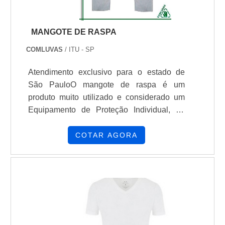
MANGOTE DE RASPA
COMLUVAS
/ ITU - SP
Atendimento exclusivo para o estado de
São PauloO mangote de raspa é um
produto muito utilizado e considerado um
Equipamento de Proteção Individual, de
uso obrigatório na maioria das atividades
industriais. Utilizado no antebraço para a
COTAR AGORA
proteção da região, para atividades que
ofereça riscos ao operário, como:
Atividades industriais siderúrgicas;
Atividades industriais metalúrgicas;
Atividades de solda; Atividades em
marmorarias; Atividades com abrasão;
Atividades com