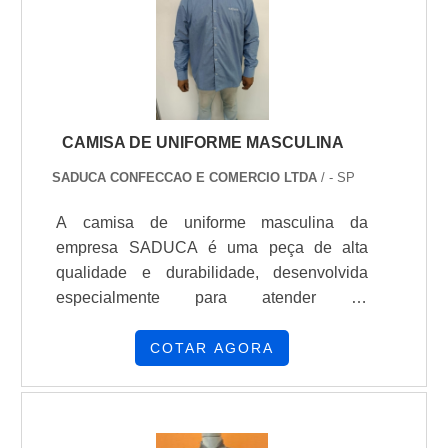
empresa que preza pela segurança,
encontra na Cartas na Manga. Empresa
especializada em confecção de su...
CAMISA DE UNIFORME MASCULINA
SADUCA CONFECCAO E COMERCIO LTDA
/ - SP
A camisa de uniforme masculina da
empresa SADUCA é uma peça de alta
qualidade e durabilidade, desenvolvida
especialmente para atender às
necessidades dos profissionais que
buscam conforto e estilo no ambiente de
COTAR AGORA
trabalho. Fabricada com tecidos de primeira
linha, a camisa possui um caimento
perfeito, garantindo um visual elegante e
profissional. Além disso, as medidas são