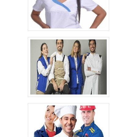
entrega confiança e produtos de qualidade.
Alguns desses motivos são: Amplo estoque
de produtos; Profissionais com vasta
experiência na área de atuação;
Comprometimento com o resultado final;
Atendimento personalizado; Logística
planejada para entregas em curto prazo;
Diversas opções de pagamento
disponíveis.EFICIÊNCIA E QUALIDADE
COMPROVADASomente na Routte existe
variedade e qualidade quando o assunto for
calça brim. A empresa oferece opções
como camisas de brim para uniformes e
bermuda de brim uniforme.É uma empresa
responsável e comprometida com seus
serviços, qualificações possíveis pelo fato
de possuir escritório de alta qualidade onde
são realizadas as atividades e logística