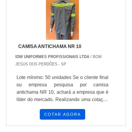
cuidadosamente ajustadas para
proporcionar o máximo de conforto du...
CAMISA ANTICHAMA NR 10
IDW UNIFORMES PROFISSIONAIS LTDA
/ BOM
JESUS DOS PERDÕES - SP
Lote mínimo: 50 unidades Se o cliente final
ou empresa pesquisa por camisa
antichama NR 10, achará a empresa que é
líder do mercado. Realizando uma cotação
na melhor empresa do segmento e
descobrindo a líder em qualidade. MAIS
COTAR AGORA
DETALHES SOBRE CAMISA
ANTICHAMA NR 10 Se alguém busca por