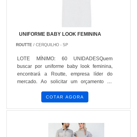
escoriação.INFORMAÇÕES ADICI.
UNIFORME BABY LOOK FEMININA
ROUTTE
/ CERQUILHO - SP
LOTE MÍNIMO: 60 UNIDADESQuem
buscar por uniforme baby look feminina,
encontrará a Routte, empresa líder do
mercado. Ao solicitar um orçamento na
organização que melhor atende no ramo, o
cliente terá acesso a produtos de primeira
COTAR AGORA
linha e um suporte completo, do contato
inicial ao pós-venda.MAIS INFORMAÇÕES
SOBRE UNIFORME BABY LOOK
FEMININAQuem está à procura de
uniforme baby look feminina em uma