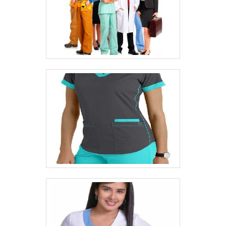
cliente final.Sem trocar o foco sobre calça
realizadas as atividades e sala de
brim, deve-se descartar empresas que não
treinamento com materiais
tenham produtos e serviços com ótima
sofisticados. Todos esses fatores,
qualidade e proteção, detalhes primordiais
agregados a uma equipe multidisciplinar de
que são deixados de lado por muitas
consultores associados e profissionais
empresas que não focam na fidelização do
qualificados, fecha todo o ciclo de entrega
cliente.É importante lembrar que o produto
com excelência para toda a carteira de
deve sempre ser adquirido com
clientes.
companhias especializadas no segmento.
Esse tipo de cuidado ajuda a garantir a
qualidade e durabilidade dos materiais,
além de evitar prejuízos com substituições
frequentes de produtos que não cumprem
com suas funções adequadamente. Assim,
é possível poupar gastos
desnecessários.Existem diversos motivos
para a Routte ter se tornado destaque
quando pensamos em uma empresa que