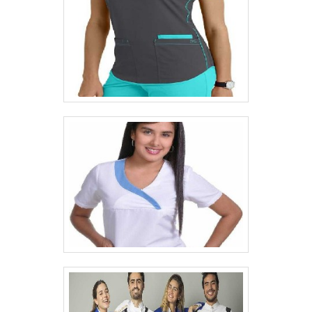
experiência na área de atuação;
Comprometimento com o resultado final;
Atendimento personalizado; Logística
planejada para entregas em curto prazo;
Diversas opções de pagamento
disponíveis. REFERÊNCIA DE
QUALIDADE NO SEGMENTOSomente na
Routte existem as melhores variedades no
segmento quando o assunto for uniforme de
brim com faixa refletiva. É sempre a opção
mais confiável, disponibilizando itens como
jaquetas personalizadas para empresas e
jaleco medicina.É uma empresa altamente
qualificada e comprometida com seus
serviços, qualificações possíveis pelo fato
de possuir escritório de alta qualidade onde
são realizadas as atividades e
equipamentos de última geração. Tudo