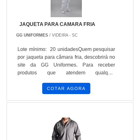
JAQUETA PARA CAMARA FRIA
GG UNIFORMES
/ VIDEIRA - SC
Lote mínimo: 20 unidadesQuem pesquisar
por jaqueta para câmara fria, descobrirá no
site da GG Uniformes. Para receber
produtos que atendem qualquer
necessidade, o cliente deve escolher uma
organização que se destaque por um bom
COTAR AGORA
suporte pré-venda e tenha ampla
experiência no ramo.DETALHES SOBRE
JAQUETA PARA CAMARA FRIASe
alguém quer achar jaqueta para câmara fria
em uma empresa inovadora, descobre a
GG Uniformes. Disponibilizando para os