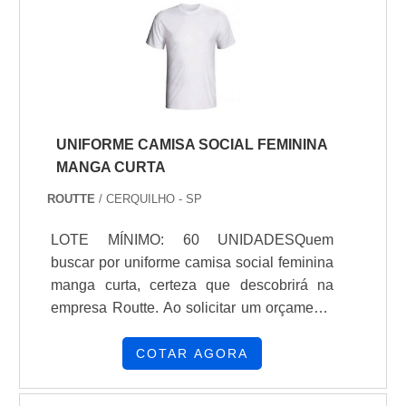
UNIFORME CAMISA SOCIAL FEMININA
MANGA CURTA
ROUTTE
/ CERQUILHO - SP
LOTE MÍNIMO: 60 UNIDADESQuem
buscar por uniforme camisa social feminina
manga curta, certeza que descobrirá na
empresa Routte. Ao solicitar um orçamento
na organização que melhor atende no
ramo, o cliente terá acesso a produtos de
COTAR AGORA
primeira linha e um suporte completo, do
contato inicial ao pós-venda.Quando a