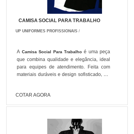
área de atuação, garante uma entrega de
excelência de ponta a ponta....
CAMISA SOCIAL PARA TRABALHO
UP UNIFORMES PROFISSIONAIS
/
A
é uma peça
Camisa Social Para Trabalho
que combina qualidade e elegância, ideal
para equipes de atendimento. Feita com
materiais duráveis e design sofisticado, ela
melhora a apresentação e confiança dos
profissionais, além de otimizar custos
COTAR AGORA
operacionais devido à sua resistência e
fácil manutenção, sendo uma escolha
estratégica para empresas que desejam
elevar seu padrão de trabalho.