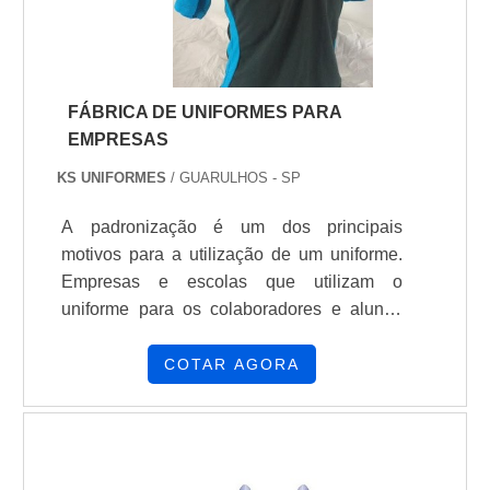
FÁBRICA DE UNIFORMES PARA
EMPRESAS
KS UNIFORMES
/ GUARULHOS - SP
A padronização é um dos principais
motivos para a utilização de um uniforme.
Empresas e escolas que utilizam o
uniforme para os colaboradores e alunos
proporciona um padrão visual e possibilita
que haja uma maior organização do
COTAR AGORA
ambiente. Além de transmitir a sensação de
organização, o uniforme também é capaz
de contribuir para a segurança e também
ajuda no conforto. Assim, a confecção