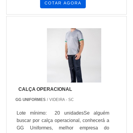
COTAR AGORA
qualificações possíveis pelo fato de possuir
escritório de alta qualidade onde são
realizadas as atividades e equipamentos de
última geração.Tudo isso, somado a uma
equipe multidisciplinar de consultores
associados e colaboradores eficientes,
fecha o ciclo de entrega com excelência
para toda a carteira de clientes....
CALÇA OPERACIONAL
GG UNIFORMES
/ VIDEIRA - SC
Lote mínimo: 20 unidadesSe alguém
buscar por calça operacional, conhecerá a
GG Uniformes, melhor empresa do