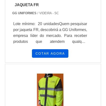
JAQUETA FR
GG UNIFORMES
/ VIDEIRA - SC
Lote mínimo: 20 unidadesQuem pesquisar
por jaqueta FR, descobrirá a GG Uniformes,
empresa líder do mercado. Para receber
produtos que atendem qualquer
necessidade, o cliente deve escolher uma
organização que se destaque por um bom
COTAR AGORA
suporte pré-venda e tenha ampla
experiência no ramo.Quando a temática é
jaqueta FR, com a GG Uniformes o cliente
obterá ótima qualidade e comprometimento
com o resultado final.MAIS SOBRE
JAQUETA FRA GG Uniformes canaliza
seus recursos em oferecer aos clientes uma
estrutura com escritório de alta qualidade