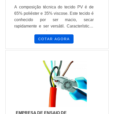
A composição técnica do tecido PV é de
65% poliéster e 35% viscose. Este tecido é
conhecido por ser macio, secar
rapidamente e ser versátil. Características
do tecido PV É usado em camisetas,
uniformes, roupas de meia-estação e
COTAR AGORA
inverno É adequado para estampas por silk
screen, bordado e sublimação É prático
para o dia a dia, sem precisar passar ou
esperar secar A tecnologia anti pilling
impede a formação de bolinhas após
lavagens e uso contínuo Utilização do
tecido PV É usado na linha escolar e
uniformes em geral É usado em camisetas
promocionais É usado em roupas de meia-
estação e inverno É usado em estamparias
É usado em peças de sublimação
EMPRESA DE ENSAIO DE