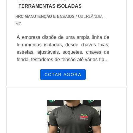
FERRAMENTAS ISOLADAS
HRC MANUTENÇÃO E ENSAIOS
/ UBERLÂNDIA -
MG
A empresa dispõe de uma ampla linha de
ferramentas isoladas, desde chaves fixas,
estrelas, ajustáveis, soquetes, chaves de
fenda, testadores de tensão até vários tipos
de alicates e torquímetros. Estas
ferramentas são utilizadas por profissionais
COTAR AGORA
que trabalham em áreas de risco e
energizadas. É realizado pela empresa de
ensaio de ferramentas isoladas uma
inspeção seguindo as normas e regras:
Ensaio de aderência; Ensaio de impacto;
Ensaio de inflamabilidade; Ensaio de
pressão/penetração; Ensaio d.