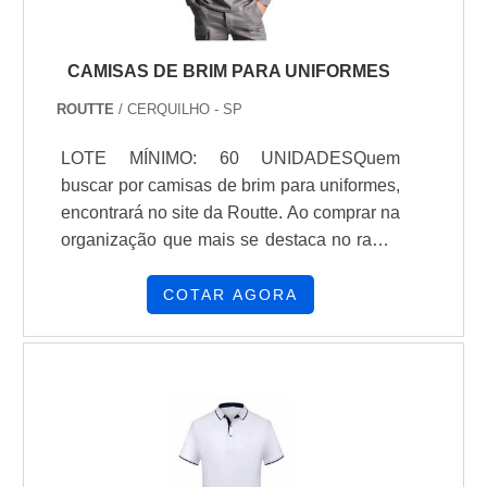
CAMISAS DE BRIM PARA UNIFORMES
ROUTTE
/ CERQUILHO - SP
LOTE MÍNIMO: 60 UNIDADESQuem
buscar por camisas de brim para uniformes,
encontrará no site da Routte. Ao comprar na
organização que mais se destaca no ramo,
o cliente receberá um atendimento de
excelência e terá a garantia de adquirir
COTAR AGORA
produtos que solucionem qualquer
demanda.Quando o tema é camisas de
brim para uniformes, com os colaboradores
da Routte o cliente encontrará excelente
custo-benefício e diversas opções de
pagamento disponíveis.MAIS DETALHES
SOBRE CAMISAS DE BRIM PARA