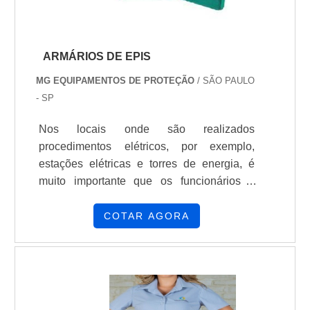
ARMÁRIOS DE EPIS
MG EQUIPAMENTOS DE PROTEÇÃO
/ SÃO PAULO
- SP
Nos locais onde são realizados
procedimentos elétricos, por exemplo,
estações elétricas e torres de energia, é
muito importante que os funcionários e
colaboradores que fizerem a manutenção
desses locais utilizem equipamentos de
COTAR AGORA
proteção individual. Esses produtos devem
ser armazenados em lugares corretos para
eles, como em armários de EPIs.Utilidades
que o produto apresentaPara o uso do
armário em uma indústria, é necessário que