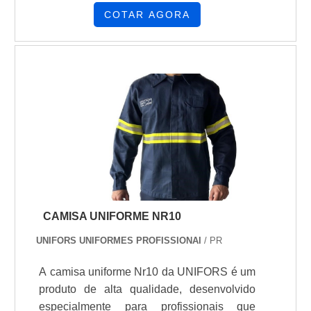
seriedade e qualidade, o que garante uma
guarda-roupa masculino, aposte na
COTAR AGORA
entrega de excelência de ponta a ponta....
versatilidade e invista no visual atemporal.
Composiçoes , polo pv com composiçao
67/33 , polo piquet 50% /50%, piquet de pv
67/33%
CAMISA UNIFORME NR10
UNIFORS UNIFORMES PROFISSIONAI
/ PR
A camisa uniforme Nr10 da UNIFORS é um
produto de alta qualidade, desenvolvido
especialmente para profissionais que