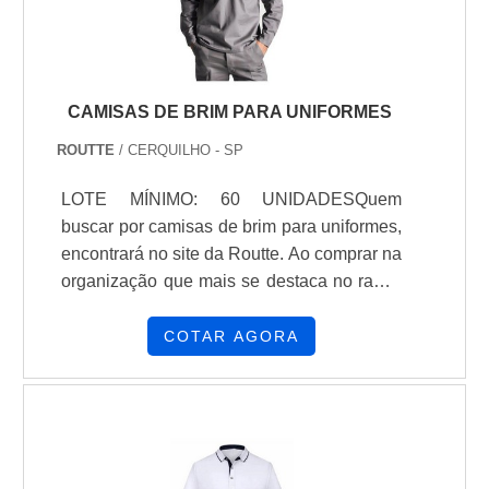
CAMISAS DE BRIM PARA UNIFORMES
ROUTTE
/ CERQUILHO - SP
LOTE MÍNIMO: 60 UNIDADESQuem
buscar por camisas de brim para uniformes,
encontrará no site da Routte. Ao comprar na
organização que mais se destaca no ramo,
o cliente receberá um atendimento de
excelência e terá a garantia de adquirir
COTAR AGORA
produtos que solucionem qualquer
demanda.Quando o tema é camisas de
brim para uniformes, com os colaboradores
da Routte o cliente encontrará excelente
custo-benefício e diversas opções de