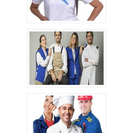
PROFISSIONAIS DE MAIOR
QUALIDADEAo contatar a equipe da KS
Uniformes, os clientes podem solicitar
orçamentos e conferir todas as peças do
catálogo. A empresa segue com rigor aos
pedidos e demandas dos clientes, a fim de
entregar um produto final de alta qualidade
e que supra as necessidades de cada tipo
de negócio..