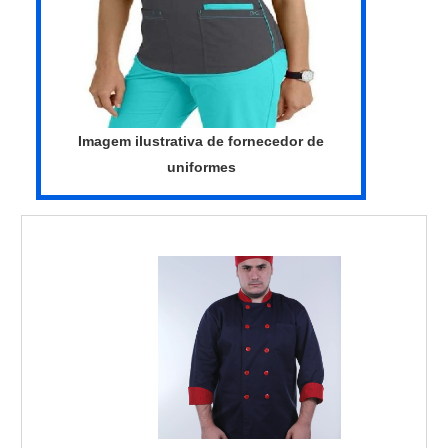
camisa polo para uniforme preço acessível.
deve-se buscar uma empresa que tenha
Sempre de olho no mercado, traz
produtos e serviços com ótima qualidade e
novidades em itens como calça profissional
precisão, características simples, mas que
com faixa refletiva e camisa gola polo para
mostram o comprometimento da empresa
uniforme.É uma empresa altamente
com seus clientes.Isso tudo é a razão pela
qualificada e comprometida com seus
qual a Routte é uma empresa que preza
Imagem ilustrativa de fornecedor de
serviços, conquistas adquiridas porque
pela segurança quando falamos de
uniformes
investiu em uma estrutura que hoje conta
empresas do segmento de uniformes
com escritório de alta qualidade onde são
profissionais. O foco é entregar tudo que há
realizadas as atividades e logística
de mais atual para garantir a qualidade final
planejada para entregas em curto prazo.
para cada cliente.QUALIDADES E
Tudo isso, unido a um time de equipe
PONTOS FORTES DA EMPRESANa
multidisciplinar de consultores associados
Routte tem tudo que se precisa para
e profissionais com vasta experiência na
uniformes profissionais. É possível
área de atuação, garante uma entrega de
encontrar uma grande variedade no
excelência de ponta a ponta....
portfólio, como jaquetas personalizadas
para empresas e camisa gola polo para
uniforme com ótima qualidade e