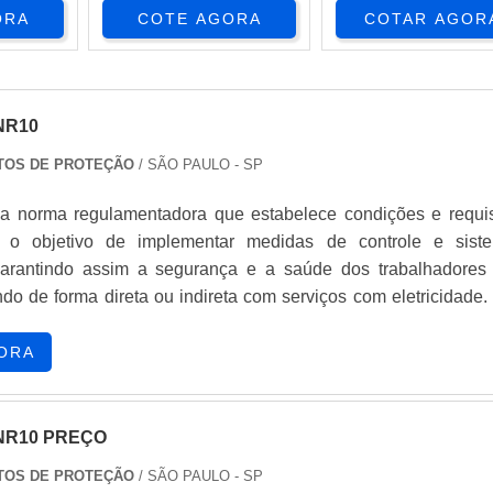
ORA
COTE AGORA
COTAR AGOR
NR10
TOS DE PROTEÇÃO
/ SÃO PAULO - SP
 norma regulamentadora que estabelece condições e requis
o objetivo de implementar medidas de controle e sist
 garantindo assim a segurança e a saúde dos trabalhadores
ndo de forma direta ou indireta com serviços com eletricidade.
nstalações elétricas, quando as medidas de proteção coletiva f
viáveis ou insuficientes para controlar os risc...
ORA
NR10 PREÇO
TOS DE PROTEÇÃO
/ SÃO PAULO - SP