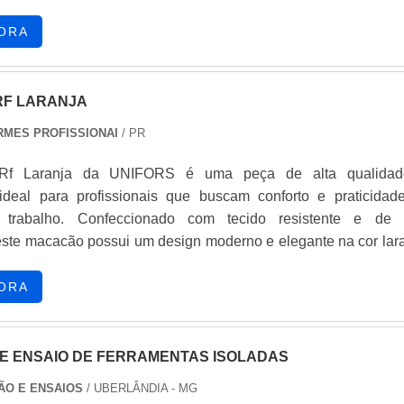
ORA
F LARANJA
RMES PROFISSIONAI
/ PR
f Laranja da UNIFORS é uma peça de alta qualida
 ideal para profissionais que buscam conforto e praticidad
trabalho. Confeccionado com tecido resistente e de f
ste macacão possui um design moderno e elegante na cor lara
a aparência profissional e estilosa.Com a expertise da UNIF
ializada na fabricação de uniformes profissionais, o Macacã
ORA
 desenvolvido para atender às necessidades do merc
do segurança e conforto aos seus usuários. Seus detalh
impecáveis refletem a dedicação e o cuidado da equip
E ENSAIO DE FERRAMENTAS ISOLADAS
s altamente competentes, que possuem mais de quinze ano
ÃO E ENSAIOS
/ UBERLÂNDIA - MG
no ramo.Seja para trabalhos em ambientes industriais