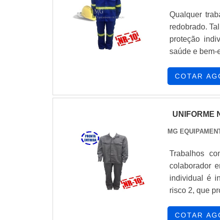
Qualquer trab
redobrado. Tal
proteção indi
saúde e bem-e
do que um si
uniforme de pr
COTAR AG
UNIFORME N
MG EQUIPAMEN
Trabalhos co
colaborador e
individual é 
risco 2, que p
do materialCo
pode gerar, o 
COTAR AG