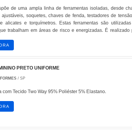
u em outras áreas que exigem vestimentas adequadas, o Mac
spõe de uma ampla linha de ferramentas isoladas, desde ch
a UNIFORS é a escolha perfeita para quem busca qualid
s, ajustáveis, soquetes, chaves de fenda, testadores de tensão
estilo em um único produto. Invista em um uniforme que valori
de alicates e torquímetros. Estas ferramentas são utilizadas
ofissional e garanta o seu conforto durante toda a jornad
 que trabalham em áreas de risco e energizadas. É realizado 
saio de ferramentas isoladas uma inspeção seguindo as norm
o de aderência; Ensaio de impacto; Ensaio de inflamabilid
ORA
ssão/penetração; Ensaio d.
MININO PRETO UNIFORME
IFORMES
/ SP
 com Tecido Two Way 95% Poliéster 5% Elastano.
ORA