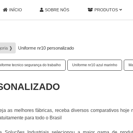
INÍCIO
SOBRE NÓS
PRODUTOS
goria ❱
Uniforme nr10 personalizado
iforme tecnico segurança do trabalho
Uniforme nr10 azul marinho
Ma
SONALIZADO
eja as melhores fábricas, receba diversos comparativos hoj
uitamente para todo o Brasil
a Soluções Industriais selecionou a maior gama de produ