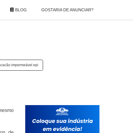
BLOG
GOSTARIA DE ANUNCIAR?
cacão impermeável epi
e mesmo
tos de