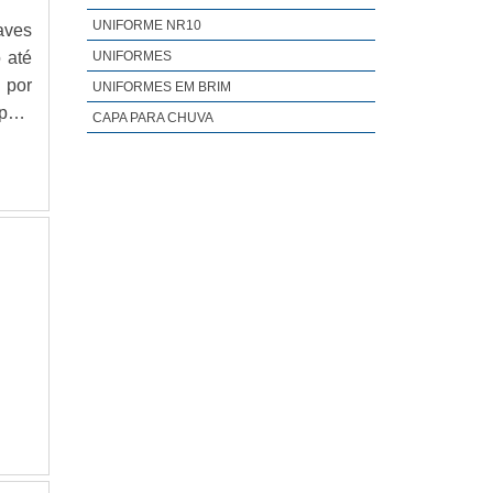
acão
UNIFORME NR10
aves
ade,
 até
UNIFORMES
ze a
 por
UNIFORMES EM BRIM
a de
pela
CAPA PARA CHUVA
as e
ade;