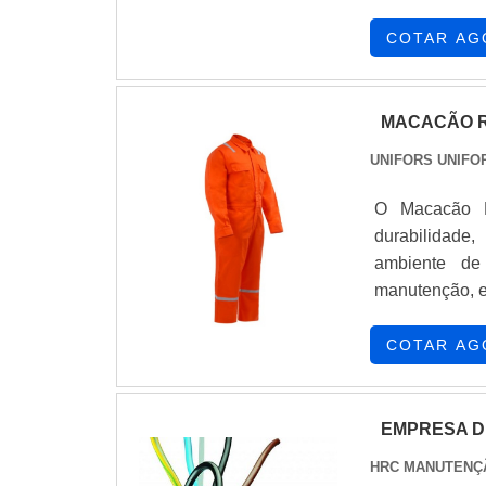
COTAR AG
MACACÃO R
UNIFORS UNIFO
O Macacão R
durabilidade,
ambiente de 
manutenção, e
garantindo um
empresa espec
COTAR AG
Laranja foi
proporcionan
acabamentos 
EMPRESA D
profissionai
HRC MANUTENÇ
experiência 