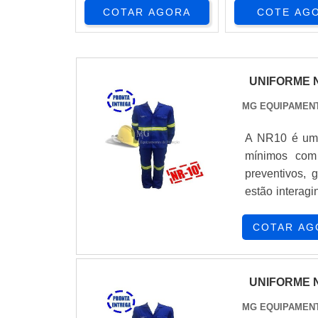
COTAR AGORA
COTE AG
UNIFORME 
MG EQUIPAMEN
A NR10 é uma
mínimos com 
preventivos,
estão interagi
trabalhos em i
tecnicamente in
COTAR AG
UNIFORME 
MG EQUIPAMEN