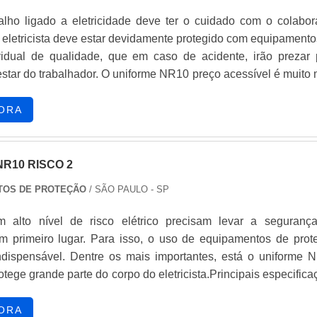
alho ligado a eletricidade deve ter o cuidado com o colabor
 eletricista deve estar devidamente protegido com equipamento
vidual de qualidade, que em caso de acidente, irão prezar 
star do trabalhador. O uniforme NR10 preço acessível é muito 
mples uniforme de padronização. Características do prod
oteção dispõe de tratamento especial que r...
ORA
R10 RISCO 2
TOS DE PROTEÇÃO
/ SÃO PAULO - SP
m alto nível de risco elétrico precisam levar a seguranç
m primeiro lugar. Para isso, o uso de equipamentos de prot
indispensável. Dentre os mais importantes, está o uniforme 
rotege grande parte do corpo do eletricista.Principais especific
m grande resistência a chamas e ao calor que um arco elét
produto é indispensável na vestimenta. O ...
ORA