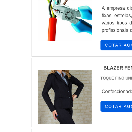
manutenção, o
A empresa di
Rf Laranja d
fixas, estrela
resistência e 
vários tipos 
sua imagem pr
profissionais
trabalho.
empresa de en
regras: Ensai
COTAR AG
Ensaio de pre
BLAZER FE
TOQUE FINO UN
Confeccionada
COTAR AG