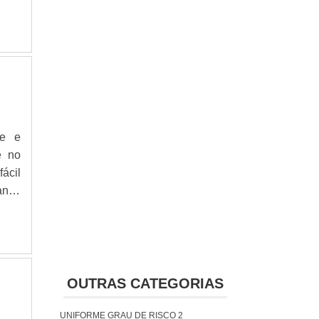
de e
e no
ácil
nja,
ORS,
o Rf
ado,
es e
e de
OUTRAS CATEGORIAS
s de
, de
UNIFORME GRAU DE RISCO 2