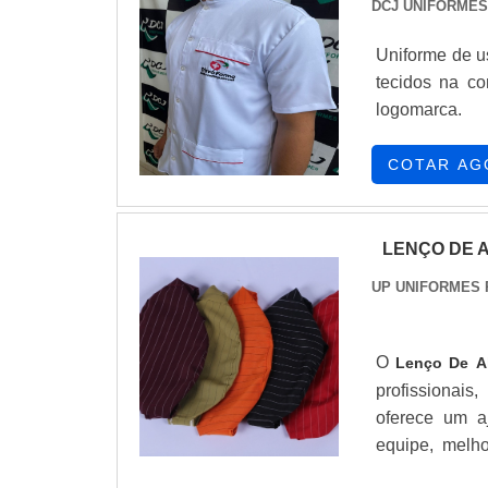
DCJ UNIFORMES
Uniforme de us
tecidos na co
logomarca.
COTAR AG
LENÇO DE 
UP UNIFORMES 
O
Lenço De A
profissionais
oferece um a
equipe, melh
trabalho harm