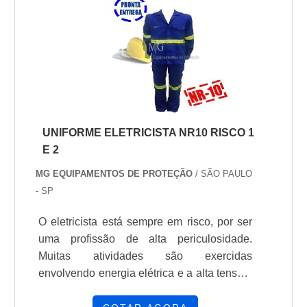
elétrico deve apresentar Durabilidade;
Resistência; Alto nível de segurança; Entre
outros.Geralmente utilizada em conjunto
com um protetor f.
UNIFORME ELETRICISTA NR10 RISCO 1
E 2
MG EQUIPAMENTOS DE PROTEÇÃO
/ SÃO PAULO
- SP
O eletricista está sempre em risco, por ser
uma profissão de alta periculosidade.
Muitas atividades são exercidas
envolvendo energia elétrica e a alta tensão,
que podem ocasionar graves acidentes aos