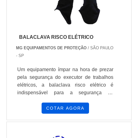
uniformes O brim sarja com elastano é
confortável, durável e tem liberdade de
movimento Cuidados com o brim Não usar
produtos a base de cloro Secar em tambor
a no máximo 80°C Passar a ferro a no
BALACLAVA RISCO ELÉTRICO
máximo 150°C
MG EQUIPAMENTOS DE PROTEÇÃO
/ SÃO PAULO
- SP
Um equipamento ímpar na hora de prezar
pela segurança do executor de trabalhos
elétricos, a balaclava risco elétrico é
indispensável para a segurança do
colaborador. Composta de uma malha anti
chama de algodão, tal produto tem como
COTAR AGORA
maior finalidade a proteção contra arcos
elétricos e efeito retardador dos malefícios
de chamas.Atributos que a balaclava risco