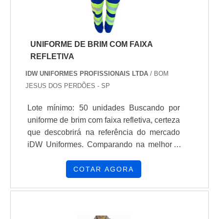
UNIFORME DE BRIM COM FAIXA
REFLETIVA
IDW UNIFORMES PROFISSIONAIS LTDA
/ BOM
JESUS DOS PERDÕES - SP
Lote mínimo: 50 unidades Buscando por
uniforme de brim com faixa refletiva, certeza
que descobrirá na referência do mercado
iDW Uniformes. Comparando na melhor e
descobrindo a organização mais
competente do ramo. Quando o tema é
COTAR AGORA
uniforme de brim com faixa refletiva, com os
profissionais especializados da iDW
Uniformes receberá precisão com agilidade
no prazo de entrega. DETALHES SOBRE