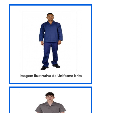
precisas, costuras bem feitas e aviamentos
Esse tipo de cuidado ajuda a garantir a
duráveis. A faixa refletiva presente no
qualidade e durabilidade dos materiais,
uniforme proporciona maior segurança aos
além de evitar prejuízos com substituições
profissionais que o utilizam, pois reflete a l...
frequentes de produtos que não cumprem
com suas funções adequadamente. Assim,
é possível poupar gastos
desnecessários.Existem diversos motivos
para a Routte ter se tornado destaque
quando pensamos em uma empresa que
entrega confiança e produtos de qualidade.
Alguns desses motivos são: Amplo estoque
de produtos; Profissionais com vasta
Imagem ilustrativa de Uniforme brim
experiência na área de atuação;
Comprometimento com o resultado final;
Atendimento personalizado; Logística
planejada para entregas em curto prazo;
Diversas opções de pagamento
disponíveis. REFERÊNCIA DE