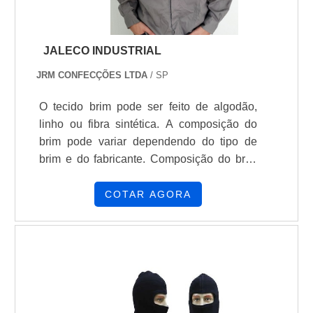
JALECO INDUSTRIAL
JRM CONFECÇÕES LTDA
/ SP
O tecido brim pode ser feito de algodão,
linho ou fibra sintética. A composição do
brim pode variar dependendo do tipo de
brim e do fabricante. Composição do brim
Brim 100% algodão, Brim com elastano
(98% algodão e 2% elastano), Brim sarja
COTAR AGORA
pesada 100% algodão, Brim sarja leve
100% algodão. Características do brim O
brim é um tecido resistente O brim é
apropriado para artesanato O brim
profissional é durável e fácil de lavar O brim
profissional é indicado para confecção de