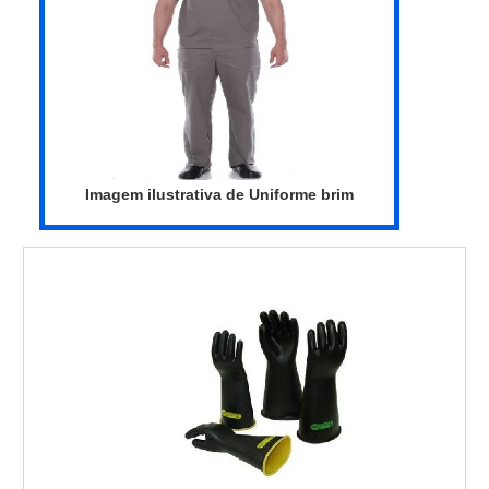
QUALIDADE NO SEGMENTOSomente na
Routte existem as melhores variedades no
segmento quando o assunto for uniforme de
brim com faixa refletiva. É sempre a opção
mais confiável, disponibilizando itens como
jaquetas personalizadas para empresas e
jaleco medicina.É uma empresa altamente
Imagem ilustrativa de Uniforme brim
qualificada e comprometida com seus
serviços, qualificações possíveis pelo fato
de possuir escritório de alta qualidade onde
são realizadas as atividades e
equipamentos de última geração. Tudo
isso, somado a uma equipe multidisciplinar
de consultores associados e profissionais
qualificados, comprova sua essência de
trazer o melhor para todos os clientes....