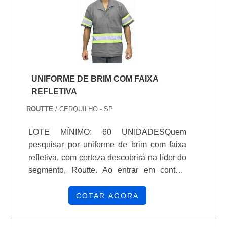
UNIFORME DE BRIM COM FAIXA
REFLETIVA Há muitas manei...
UNIFORME DE BRIM COM FAIXA
REFLETIVA
ROUTTE
/ CERQUILHO - SP
LOTE MÍNIMO: 60 UNIDADESQuem
pesquisar por uniforme de brim com faixa
refletiva, com certeza descobrirá na líder do
segmento, Routte. Ao entrar em contato
com a organização que mais se destaca no
ramo, o cliente receberá um suporte
COTAR AGORA
completo para sanar eventuais dúvidas
sobre o produto a ser