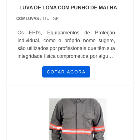
LUVA DE LONA COM PUNHO DE MALHA
COMLUVAS
/ ITU - SP
Os EPI’s, Equipamentos de Proteção
Individual, como o próprio nome sugere,
são utilizados por profissionais que têm sua
integridade física comprometida por alguma
ação no período de trabalho. Por isso, é
indispensável que eles utilizem alguns
COTAR AGORA
equipamentos para a própria segurança.
Esses equipamentos podem variar de
acordo com a atuação do profissional e
nicho.INFORMAÇÕES SOBRE A
UTILIDADE DO PRODUTONo caso da
luva de lona com punho de malha, é um
equipamento indispensável para ações
que, m.