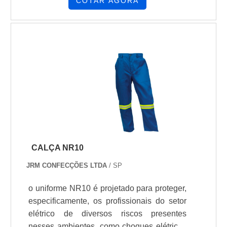
profissionais que estiverem exercendo suas
COTAR AGORA
respectivas atividades. Por esse motivo, a
utilização do uniforme eletricista NR10 risco
1 e 2 é imprescindível na realização de
qualquer serviço elétrico para evitar
riscos.Desenvolvimento do materialO
produto é uma excelente ferramenta de
proteção e deve.
CALÇA NR10
JRM CONFECÇÕES LTDA
/ SP
o uniforme NR10 é projetado para proteger,
especificamente, os profissionais do setor
elétrico de diversos riscos presentes
nesses ambientes, como choques elétricos