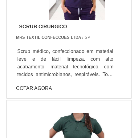
seja mais prática e ágil. Por isso, seja em
uma loja, evento, ação de venda ou outro
tipo de estabelecimento, a utilização de
SCRUB CIRURGICO
uniformes irá lhe trazer inúmeras vantagens
que serão convertidas em mais receita para
MRS TEXTIL CONFECCOES LTDA
/ SP
o negócio.Utilizar um uniforme social pode
Scrub médico, confeccionado em material
passar maior credibilidade e, desse modo,
leve e de fácil limpeza, com alto
conquistar ainda mais os clientes da
acabamento, material tecnológico, com
empresa. A versatilidade dos uniformes
tecidos antimicrobianos, respiráveis. Todo
sociais é muito grande, por conta disso
material voltado para praticidade e conforto
podem ser utilizados por homens e
COTAR AGORA
do profissional.
mulheres de todos os tamanhos. Os
uniformes podem ser encontrados:Em
diferentes cores; Personalizados com
informações sobre a empresa e sobre o
funcionário;Em variados
tamanhos.PROCURANDO POR
UNIFORME SOCIAL FEMININO COM