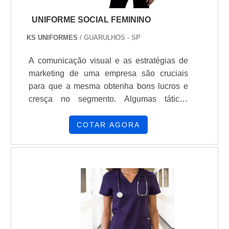
UNIFORME SOCIAL FEMININO
KS UNIFORMES
/ GUARULHOS - SP
A comunicação visual e as estratégias de
marketing de uma empresa são cruciais
para que a mesma obtenha bons lucros e
cresça no segmento. Algumas táticas
podem ajudar nisso e tornar o sucesso mais
fácil como, por exemplo, o uso do uniforme
COTAR AGORA
social feminino. Funcionários bem
uniformizados dão a qualquer negócio um
ar de maior profissionalismo, fazendo com
que o público confie mais nos produtos e
serviços. MAIS INFORMAÇÕES ACERCA
DO PRODUTOOs uniformes também
facilitam que os clientes identifiquem um
funcionário, fazendo com que a compra