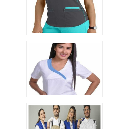
máscaras faciais, luvas, botinas, aventais e
Ministério do Trabalho com altíssimo nível
ferragens, como brocas. .
de qualidade. As normas EN388 (riscos
mecânicos), EN407 (riscos térmicos - calor),
ISO11611 (vestimentas para solda) e
ISO11612 (vestimentas para exposição ao
calor) são rigorosamente aplicadas na
produção dos EPIs, para garantir aos
usuários a máxima segurança na utilização
dos EPIs.A Procipa tem como maior
objetivo ser reconhecida em todo o Brasil
como referência em equipamentos de
proteção e segurança para as pessoas.
Além disso, pretende expandir a venda de
luvas para novos segmentos de mercado e
diversificar a linha de produtos que
oferece.empresa de Luva de raspa para
soldadorA empresa garante ser