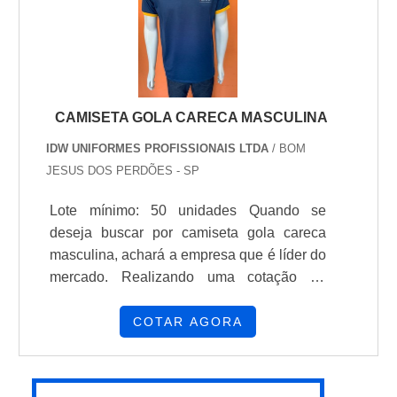
a vida út...
CAMISETA GOLA CARECA MASCULINA
IDW UNIFORMES PROFISSIONAIS LTDA
/ BOM
JESUS DOS PERDÕES - SP
Lote mínimo: 50 unidades Quando se
deseja buscar por camiseta gola careca
masculina, achará a empresa que é líder do
mercado. Realizando uma cotação na
melhor empresa do segmento e
descobrindo a líder em qualidade. Quando
COTAR AGORA
a temática é camiseta gola careca
masculina, com a iDW Uniformes
conseguirá ótima qualidade com itens que