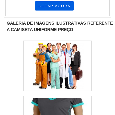
confecciona equipamentos com reforço
FORTES DA EMPRESANa Routte tem
mineração, operações de soldagens e
COTAR AGORA
interno em raspa, bem como na palma e na
tudo que se precisa para colete refletivo
processos similares, construção civil,
região dos dedos; possui reforço extra, é
preço acessível. Prezando pelo que há de
logística, manutenção, petróleo e outras
fornecida em vários tamanhos e
mais moderno, traz inovações e variedades
GALERIA DE IMAGENS ILUSTRATIVAS REFERENTE
indústrias. o produto segue as normas de
proporciona proteção contra agentes
em calça profissional com faixa refletiva e
A CAMISETA UNIFORME PREÇO
qualidadeIsto porque o produto é
escoriantes e abrasivos. Além disso,
camisa gola polo para uniforme.É uma
extremamente confortável, com um
garante que o equipamento funcione com
empresa inovadora e comprometida com
excelente custo-benefício, e é capaz de
eficiência durante trabalhos:Com manuseio
seus serviços, conquistas adquiridas
resistir a abrasão, rasgamento, perfuração e
de cargas, soldas;Envolvidos com todos os
porque investiu em uma estrutura que hoje
corte. A luva é muito resistente e capaz de
tipos de corte;De agricultura;Nas indústrias
conta com escritório de alta qualidade onde
durar por longo período de tempo, evitando
e carpintaria.LUVA DE RASPA EPI COM A
são realizadas as atividades e logística
o gasto com novas luvas, bem como o
MELHOR QUALIDADE E EFICIÊNCIANa
planejada para entregas em curto prazo.
desperdício de material. Assim, o produto
Domínio Suprimentos Industriais existem as
Esses fatores, somados a um time
garante:Proteção ao
melhores condições para garantir qualidade
multidisciplinar de consultores associados
usuário;Durabilidade;Matéria-prima de boa
para revenda de Equipamentos de
e alta qualidade, garantem o sucesso de
procedência;Ótimo desempenho;Etc.Todos
Proteção Individual (EPI). Líder em
cada cliente de ponta a ponta.
os produtos da Procipa passam por um
qualidade, a empresa oferece uma
rigoroso processo de inspeção. A empresa
variedade de ítens como respiradores,
conquistou o Certificado de Aprovação do