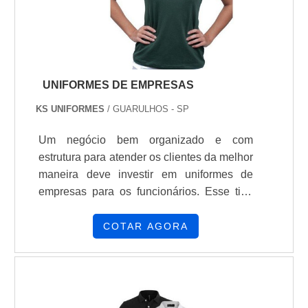
PREÇO JUSTOA KS Uniformes é uma
empresa presente no ramo de uniformes
profissionais desde 1968. Nestes 40 anos
de serviços prestados com qualidade e
uniformes de alto padrão comercializados
UNIFORMES DE EMPRESAS
para todo o Brasil, a empresa vem
KS UNIFORMES
/ GUARULHOS - SP
investindo cada vez mais em tecnologia de
ponta, malharia de alto padrão e técnicas
Um negócio bem organizado e com
de estampagem extremamente modernas..
estrutura para atender os clientes da melhor
maneira deve investir em uniformes de
empresas para os funcionários. Esse tipo
de produto funciona como uma estratégia
de marketing, que irá melhorar a
COTAR AGORA
visibilidade da marca e gerar mais
destaque no segmento que a empresa
atua.Com os mais diversos setores
saturados é importante estar atualizado e