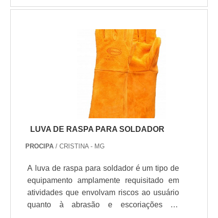
Esse tipo de cuidado ajuda a garantir a
UMA SÉRIE DE BENEFÍCIOSA luva é um
qualidade e durabilidade dos materiais,
equipamento essencial para garantir o
além de evitar prejuízos com substituições
conforto, a segurança e completo
frequentes de produtos que não cumprem
rendimento dos operadores, independente
com suas funções adequadamente. Assim,
das funções que desempenham e em qual
é possível poupar gastos
setor estejam inseridos. A fábrica considera
desnecessários.Existem diversos motivos
esse produto indispensável, tanto com
para a Routte ter se tornado destaque
funções combinadas quanto
quando pensamos em uma empresa que
separadas.Esse EPI é confeccionado com
entrega confiança e produtos de qualidade.
materiais da mais alta qualidade e
Alguns desses motivos são: Amplo estoque
LUVA DE RASPA PARA SOLDADOR
desempenho, para garantir que haja
de produtos; Profissionais com vasta
proteção completa durante o trabalho
PROCIPA
/ CRISTINA - MG
experiência na área de atuação;
manual. Assim, é importante contar com
Comprometimento com o resultado final;
A luva de raspa para soldador é um tipo de
uma fábrica renomada e homologada pelo
Atendimento personalizado; Logística
equipamento amplamente requisitado em
Ministério do Trabalho, permitindo, assim, o
planejada para entregas em curto prazo;
atividades que envolvam riscos ao usuário
desenvolvimento de equipamentos
Diversas opções de pagamento
quanto à abrasão e escoriações ou
valorizados e multifuncionais.A empresa
disponíveis.QUALIDADES E PONTOS
processos de solda, em indústrias de