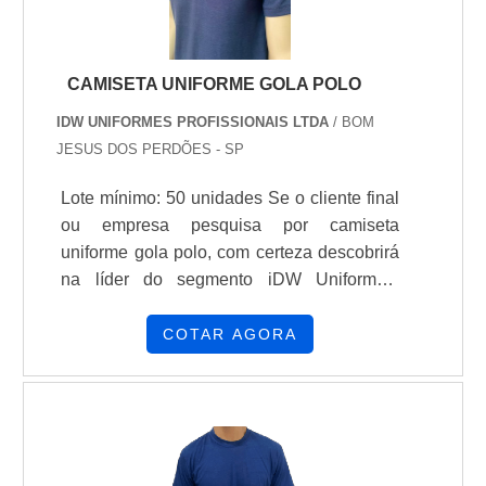
CAMISETA UNIFORME GOLA POLO
IDW UNIFORMES PROFISSIONAIS LTDA
/ BOM
JESUS DOS PERDÕES - SP
Lote mínimo: 50 unidades Se o cliente final
ou empresa pesquisa por camiseta
uniforme gola polo, com certeza descobrirá
na líder do segmento iDW Uniformes.
Solicitando uma cotação na empresa mais
qualificada do mercado e encontrando a
COTAR AGORA
organização mais competente do ramo. É
importante lembrar que o produto deve
sempre ser adquirido com empresas
especializadas no segmento. Esse tipo de
cuidado ajuda a garantir a qualidade e