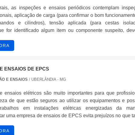
alça profissional com faixa refletiva e camisa gola polo 
rais, as inspeções e ensaios periódicos contemplam inspe
ma empresa altamente qualificada e comprometida com 
ionais, aplicação de carga (para confirmar o bom funcionament
uistas adquiridas porque investiu em uma estrutura que hoje c
mandos e cilindros), tensão aplicada (para cestas isolad
o de alta qualidade onde são realizadas as atividades e logís
e for identificado algum item ou componente suspeito, dev
a entregas em curto prazo. Tudo isso, unido a um time de eq
os de cestas aéreas complementares, como ultrassom, partíc
ar de consultores associados e profissionais com vasta experiê
íquido penetrante, entre outros, para confirmar a existência o
ORA
ação, garante uma entrega de excelência de ponta a ponta....
funcional ou estrutural que.
E ENSAIOS DE EPCS
ÃO E ENSAIOS
/ UBERLÂNDIA - MG
e ensaios elétricos são muito importantes para que profissio
eza de que estão seguros ao utilizar os equipamentos e po
rabalhos em instalações elétricas energizadas da man
atar uma empresa de ensaios de EPCS evita prejuízos no que t
à legislação, pois a falta de ensaios pode acarretar em notifi
arte da DRT, a garantia da segurança dos equipamentos, garant
ORA