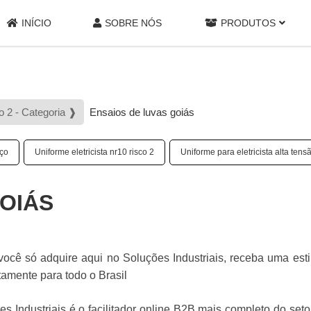
INÍCIO
SOBRE NÓS
PRODUTOS
o 2 - Categoria ❱
Ensaios de luvas goiás
eço
Uniforme eletricista nr10 risco 2
Uniforme para eletricista alta tens
GOIÁS
você só adquire aqui no Soluções Industriais, receba uma est
tamente para todo o Brasil
s Industriais é o facilitador online B2B mais completo do seto