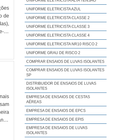
UNIFORME ELETRICISTA ALTA TENSÃO
para
ções
UNIFORME ELETRICISTA AZUL
seus
o de
UNIFORME ELETRICISTA CLASSE 2
onta
as),
UNIFORME ELETRICISTA CLASSE 3
tica
e-se
UNIFORME ELETRICISTA CLASSE 4
uipe
ulas
ncia
UNIFORME ELETRICISTA NR10 RISCO 2
u não
UNIFORME GRAU DE RISCO 2
COMPRAR ENSAIOS DE LUVAS ISOLANTES
COMPRAR ENSAIOS DE LUVAS ISOLANTES
SP
DISTRIBUIDOR DE ENSAIOS DE LUVAS
ISOLANTES
nais
EMPRESA DE ENSAIOS DE CESTAS
AÉREAS
ssam
EMPRESA DE ENSAIOS DE EPCS
eira
ange
EMPRESA DE ENSAIOS DE EPIS
cação
EMPRESA DE ENSAIOS DE LUVAS
ISOLANTES
indo