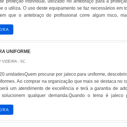
e proteção individual, utilizado no antebraço para a proteçã
ue o utiliza. O uso deste equipamento se faz necessários em t
 em que o antebraço do profissional corre algum risco, ma
 seja considerado as atividades para que possa adquirir o pro
 material ideal.INFORMAÇÕES SOBRE O PRODUTOO materia
ORA
otal interferência nas atividad.
RA UNIFORME
/ VIDEIRA - SC
20 unidadesQuem procurar por jaleco para uniforme, descobrir
iformes. Ao comprar na organização que mais se destaca no r
eberá um atendimento de excelência e terá a garantia de adqu
 solucionem qualquer demanda.Quando o tema é jaleco 
 os melhores profissionais da GG Uniformes o cliente encont
omprometimento com o resultado final.ALGUNS DETALHES S
ORA
A UNIFORMEA GG Uniformes objetiva sua energia em ofer
uma estrutura com escritório de alta qualidade onde são realiz