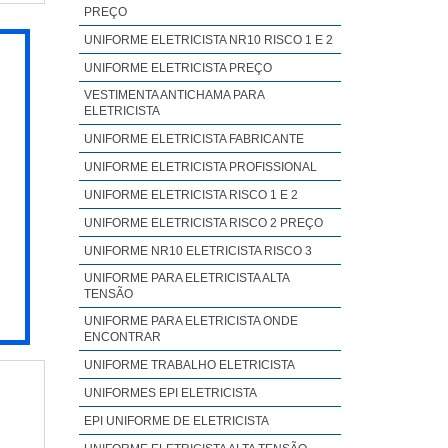
para
PREÇO
final
VADA
polo
UNIFORME ELETRICISTA NR10 RISCO 1 E 2
quem
utos
UNIFORME ELETRICISTA PREÇO
brim
fora
VESTIMENTA ANTICHAMA PARA
de e
ELETRICISTA
 nos
iços
 com
UNIFORME ELETRICISTA FABRICANTE
sim,
ir a
UNIFORME ELETRICISTA PROFISSIONAL
ores
 com
UNIFORME ELETRICISTA RISCO 1 E 2
ento
ções
UNIFORME ELETRICISTA RISCO 2 PREÇO
 aos
stem
UNIFORME NR10 ELETRICISTA RISCO 3
s em
UNIFORME PARA ELETRICISTA ALTA
sses
TENSÃO
a na
UNIFORME PARA ELETRICISTA ONDE
ENCONTRAR
ento
rsas
UNIFORME TRABALHO ELETRICISTA
 NO
UNIFORMES EPI ELETRICISTA
polo
EPI UNIFORME DE ELETRICISTA
s em