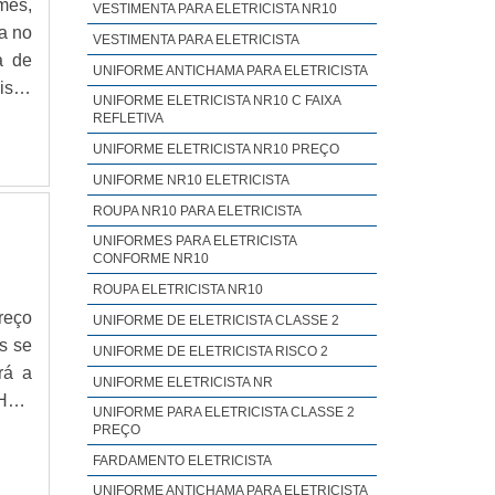
mes,
VESTIMENTA PARA ELETRICISTA NR10
a no
VESTIMENTA PARA ELETRICISTA
a de
UNIFORME ANTICHAMA PARA ELETRICISTA
isas
UNIFORME ELETRICISTA NR10 C FAIXA
rará
REFLETIVA
MAIS
UNIFORME ELETRICISTA NR10 PREÇO
seus
UNIFORME NR10 ELETRICISTA
 são
ROUPA NR10 PARA ELETRICISTA
ntir
UNIFORMES PARA ELETRICISTA
iras
CONFORME NR10
aque
ROUPA ELETRICISTA NR10
ores
reço
UNIFORME DE ELETRICISTA CLASSE 2
timo
s se
UNIFORME DE ELETRICISTA RISCO 2
mpre
rá a
UNIFORME ELETRICISTA NR
dade
LHES
UNIFORME PARA ELETRICISTA CLASSE 2
o da
por
PREÇO
is a
ntra
FARDAMENTO ELETRICISTA
ento
 com
UNIFORME ANTICHAMA PARA ELETRICISTA