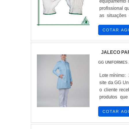
equipamento d
profissional q
as situações
essencial que
ideal com o
COTAR AG
confecção tem t
JALECO PA
GG UNIFORMES
Lote mínimo: 
site da GG Un
o cliente rec
produtos que
uniforme, com
proteção e c
COTAR AG
O JALECO PAR
aos parceiros 