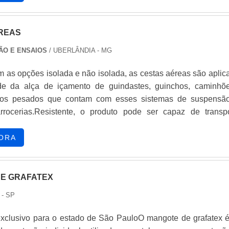
processos envolvidos em se.
REAS
ÃO E ENSAIOS
/ UBERLÂNDIA - MG
m as opções isolada e não isolada, as cestas aéreas são aplic
de da alça de içamento de guindastes, guinchos, caminhõ
los pesados que contam com esses sistemas de suspensã
rrocerias.Resistente, o produto pode ser capaz de transpo
ais objetos a diversos níveis de altura sem que, para iss
 sustentação do objeto tenha de ser prejudicado em funçã
ORA
eso ou qualquer outro problema estrutural.BE.
E GRAFATEX
 - SP
xclusivo para o estado de São PauloO mangote de grafatex 