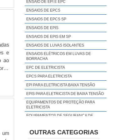
ENSAIO DE EPI E EPC
ENSAIOS DE EPCS
ENSAIOS DE EPCS SP
ENSAIOS DE EPIS
ENSAIOS DE EPIS EM SP
adas
ENSAIOS DE LUVAS ISOLANTES
es e
ENSAIOS ELÉTRICOS EM LUVAS DE
BORRACHA
o ao
EPC DE ELETRICISTA
rtar
o, o
EPCS PARA ELETRICISTA
o de
EPI PARA ELETRICISTA BAIXA TENSÃO
EPIS PARA ELETRICISTA DE BAIXA TENSÃO
EQUIPAMENTOS DE PROTEÇÃO PARA
ELETRICISTA
EQUIPAMENTOS DE SEGURANÇA DE
ELETRICISTA SP
EQUIPAMENTOS DE SEGURANÇA PARA
OUTRAS CATEGORIAS
é um
ELETRICISTA