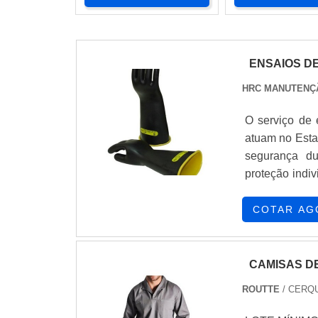
ENSAIOS D
HRC MANUTENÇ
O serviço de 
atuam no Esta
segurança du
proteção indiv
isso, é encont
Promovendo a 
COTAR AG
CAMISAS D
ROUTTE
/ CERQU