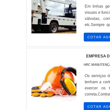
itens como c
Em linhas ge
uniforme.É u
visuais e func
serviços, conq
válvulas, co
com escritóri
etc.Sempre qu
planejada par
comprar ensai
multidisciplin
magnéticas e l
COTAR AG
na área de atu
de um defeito 
EMPRESA D
HRC MANUTENÇ
Os serviços d
tenham a cert
exercer os t
correta.Contr
o atendimento 
e multa por p
COTAR AG