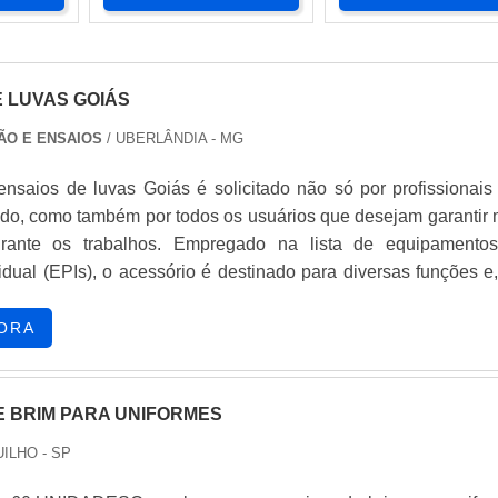
E LUVAS GOIÁS
ÃO E ENSAIOS
/ UBERLÂNDIA - MG
ensaios de luvas Goiás é solicitado não só por profissionais
do, como também por todos os usuários que desejam garantir 
rante os trabalhos. Empregado na lista de equipamento
idual (EPIs), o acessório é destinado para diversas funções e,
rado em diferentes modelos, tais como: Luva de proteção condut
proteção de mãos e punhos, é comumente a...
ORA
E BRIM PARA UNIFORMES
ILHO - SP