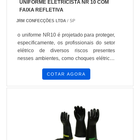
UNIFORME ELETRICISTA NR 10 COM
FAIXA REFLETIVA
JRM CONFECÇÕES LTDA
/ SP
o uniforme NR10 é projetado para proteger,
especificamente, os profissionais do setor
elétrico de diversos riscos presentes
nesses ambientes, como choques elétricos
e efeitos térmicos. Além disso, entre
inúmeras vantagens do uso deste uniforme,
COTAR AGORA
os pontos principais a se analisar na
confecção dessas peças são a resistência,
conforto e segurança do material. Com isso,
sua empresa garante a todos os
colaboradores: 1. Proteção contra choques
elétricos Em síntese, o uniforme NR10 é
confeccionado com materiais isolantes e
antiestáticos, que impedem a condução de