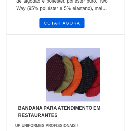
de algodão e poliéster, poliéster puro, Two
Way (95% poliéster e 5% elastano), malha
piquet (50% algodão e 50% poliéster),
malha PV (67% poliéster e 33% viscose), e
COTAR AGORA
malha Dry Fit colméia, para oferecer
conforto, durabilidade e funcionalidade.
Cada tipo de tecido é escolhido para
atender diferentes necessidades de
desempenho e uso diário.Trabalhamos com
modelos variados, entre eles: Camisa
Social Feminina Manga Curta e Longa,
Camisa Social Masculina Manga Curta e
Longa, Calça Social Feminina, Calça
Social Masculina, Vestido, Baby Look Polo
Feminina, Camisa Polo Masculina,
BANDANA PARA ATENDIMENTO EM
Camiseta Feminina, Camiseta Masculina e
RESTAURANTES
Blazer Feminino.
UP UNIFORMES PROFISSIONAIS
/