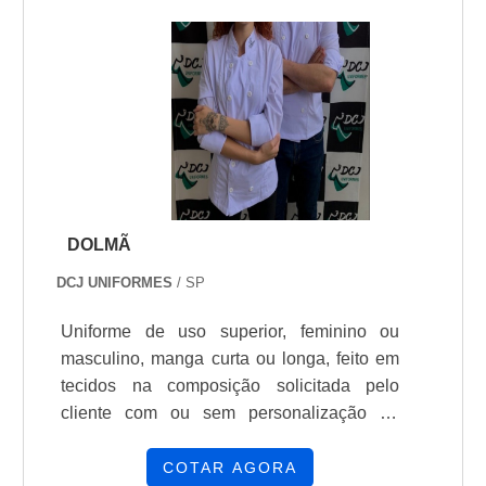
composto por técnicos e engenheiros
comentado, compreender a importância do
constantemente treinados; Atua conforme
uniforme NR10 é fundamental para
as rigorosas especificações dos órgãos
assegurar a segurança e a saúde dos
regulamentadores; Dispõe de instrumentos
trabalhadores que lidam com eletricidade.
e ferramentas de última tecnologia para a.
Além disso, esse uniforme deve estar de
acordo com as exigências legais
estabelecidas pela norma regulamentadora
10, evitando possíveis penalidades e
multas às empresas.
DOLMÃ
DCJ UNIFORMES
/ SP
Uniforme de uso superior, feminino ou
masculino, manga curta ou longa, feito em
tecidos na composição solicitada pelo
cliente com ou sem personalização da
logomarca.
COTAR AGORA