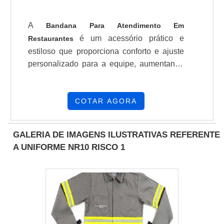
A
Bandana Para Atendimento Em
é um acessório prático e
Restaurantes
estiloso que proporciona conforto e ajuste
personalizado para a equipe, aumentando
a produtividade e a segurança durante o
uso. Ideal para cozinheiros e atendentes,
ela melhora a imagem profissional do
COTAR AGORA
estabelecimento e reforça a identidade da
marca, garantindo uma operação de alta
GALERIA DE IMAGENS ILUSTRATIVAS REFERENTE
qualidade.
A UNIFORME NR10 RISCO 1