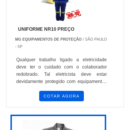
UNIFORME NR10 PREÇO
MG EQUIPAMENTOS DE PROTEÇÃO
/ SÃO PAULO
- SP
Qualquer trabalho ligado a eletricidade
deve ter o cuidado com o colaborador
redobrado. Tal eletricista deve estar
devidamente protegido com equipamentos
de proteção individual de qualidade, que
em caso de acidente, irão prezar pela
COTAR AGORA
saúde e bem-estar do trabalhador. O
uniforme NR10 preço acessível é muito
mais do que um simples uniforme de
padronização. Características do produtoO