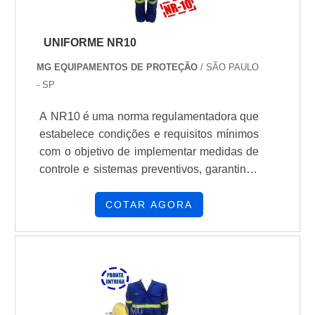
UNIFORME NR10
MG EQUIPAMENTOS DE PROTEÇÃO
/ SÃO PAULO
- SP
A NR10 é uma norma regulamentadora que
estabelece condições e requisitos mínimos
com o objetivo de implementar medidas de
controle e sistemas preventivos, garantindo
assim a segurança e a saúde dos
trabalhadores que estão interagindo de
COTAR AGORA
forma direta ou indireta com serviços com
eletricidade. Nos trabalhos em instalações
elétricas, quando as medidas de proteção
coletiva forem tecnicamente inviáveis ou
insuficientes para controlar os risc...