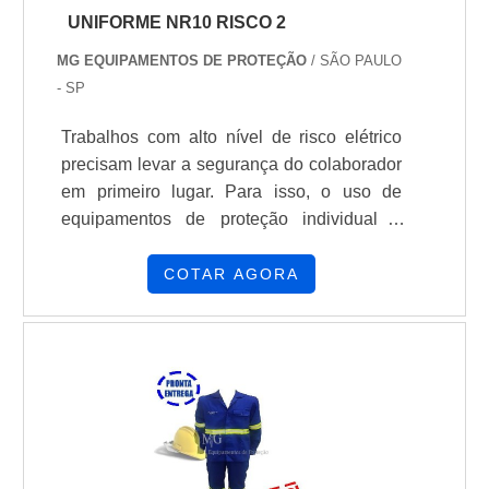
UNIFORME NR10 RISCO 2
MG EQUIPAMENTOS DE PROTEÇÃO
/ SÃO PAULO
- SP
Trabalhos com alto nível de risco elétrico
precisam levar a segurança do colaborador
em primeiro lugar. Para isso, o uso de
equipamentos de proteção individual é
indispensável. Dentre os mais importantes,
está o uniforme NR10 risco 2, que protege
COTAR AGORA
grande parte do corpo do
eletricista.Principais especificações do
materialCom grande resistência a chamas e
ao calor que um arco elétrico pode gerar, o
produto é indispensável na vestimenta. O ...