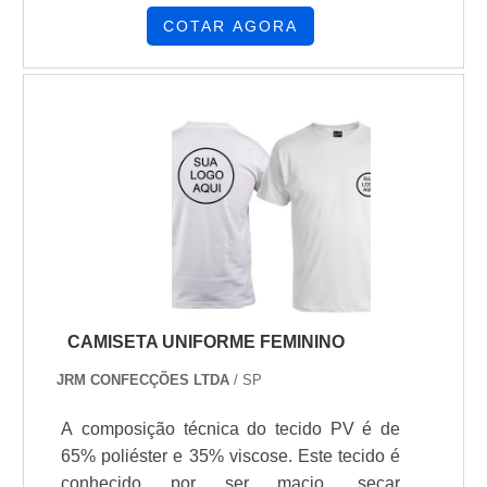
de poliéster e 2% de elastano,
COTAR AGORA
proporcionando flexibilidade e resistência
ideais para trabalhos que demandam muito
movimento. Possui quatro bolsos práticos:
dois frontais embutidos e dois chapados na
costa.
CAMISETA UNIFORME FEMININO
JRM CONFECÇÕES LTDA
/ SP
A composição técnica do tecido PV é de
65% poliéster e 35% viscose. Este tecido é
conhecido por ser macio, secar