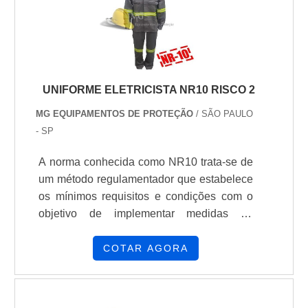
UNIFORME ELETRICISTA NR10 RISCO 2
MG EQUIPAMENTOS DE PROTEÇÃO
/ SÃO PAULO
- SP
A norma conhecida como NR10 trata-se de
um método regulamentador que estabelece
os mínimos requisitos e condições com o
objetivo de implementar medidas de
controle e sistemas preventivos. Dessa
forma, é possível garantir a segurança e a
COTAR AGORA
saúde dos trabalhadores que estão
interagindo de forma direta ou indireta com
serviços envolvendo eletricidade.Em