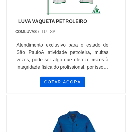
LUVA VAQUETA PETROLEIRO
COMLUVAS
/ ITU - SP
Atendimento exclusivo para o estado de
São PauloA atividade petroleira, muitas
vezes, pode ser algo que oferece riscos à
integridade física do profissional, por isso, é
indispensável o uso de Equipamentos de
Proteção Individual como as luvas. Este
COTAR AGORA
equipamento de segurança tem uso
indispensável e pode ser encontrado em
diversos materiais, que oferecem diferentes
benefícios ao usuário.INFORMAÇÃO E
UTILIZAÇÃO DO PRODUTONo caso da
luva vaqueta petroleiro é possível usufruir