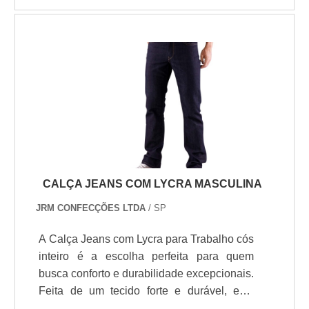
acidentes de trabalho, dos mais amenos
aos mais graves, por isso, é essencial
contratar uma empresa de ensaios de luvas
isolantes.As luvas oferecem total proteção
para os funcionários de empresas de
eletricidade ou similares. Trabalhadores
que mexem com redes d.
CALÇA JEANS COM LYCRA MASCULINA
JRM CONFECÇÕES LTDA
/ SP
A Calça Jeans com Lycra para Trabalho cós
inteiro é a escolha perfeita para quem
busca conforto e durabilidade excepcionais.
Feita de um tecido forte e durável, esta
calça é composta por 81% de algodão, 17%