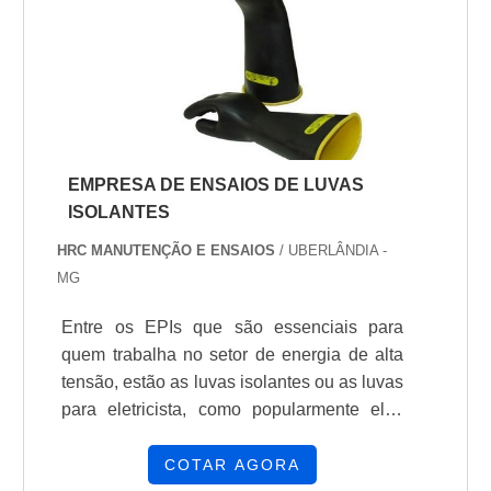
mobilidade, sem comprometer a proteção.
Ideal para profissionais da área elétrica, o
uniforme NR10 reduz o risco de acidentes,
garantindo maior confiança e segurança
durante as atividades, além de ser durável
e de fácil manutenção.
EMPRESA DE ENSAIOS DE LUVAS
ISOLANTES
HRC MANUTENÇÃO E ENSAIOS
/ UBERLÂNDIA -
MG
Entre os EPIs que são essenciais para
quem trabalha no setor de energia de alta
tensão, estão as luvas isolantes ou as luvas
para eletricista, como popularmente elas
são conhecidas. Indispensáveis, elas
ajudam a proteger o profissional de
COTAR AGORA