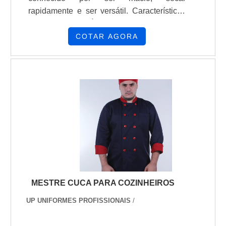
rapidamente e ser versátil. Características
do tecido PV É usado em camisetas,
uniformes, roupas de meia-estação e
COTAR AGORA
inverno É adequado para estampas por silk
screen, bordado e sublimação É prático
para o dia a dia, sem precisar passar ou
esperar secar A tecnologia anti pilling
impede a formação de bolinhas após
lavagens e uso contínuo Utilização do
tecido PV É usado na linha escolar e
uniformes em geral É usado em camisetas
promocionais É usado em roupas de meia-
estação e inverno É usado em estamparias
É usado em peças de sublimação
MESTRE CUCA PARA COZINHEIROS
UP UNIFORMES PROFISSIONAIS
/