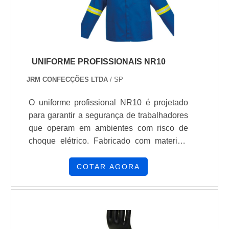
de alta resistência e dur.
UNIFORME PROFISSIONAIS NR10
JRM CONFECÇÕES LTDA
/ SP
O uniforme profissional NR10 é projetado
para garantir a segurança de trabalhadores
que operam em ambientes com risco de
choque elétrico. Fabricado com materiais
isolantes de alta qualidade, o uniforme
oferece proteção contra possíveis
COTAR AGORA
descargas elétricas, atendendo às normas
regulamentadoras de segurança do
trabalho. Seus componentes são
resistentes, confortáveis e permitem