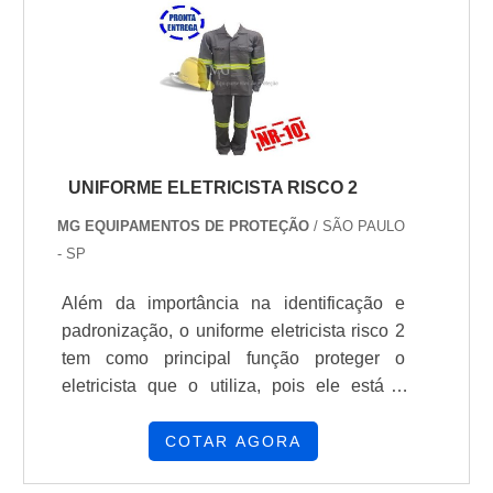
trabalhos envolvendo instalações elétricas,
quando as medidas de proteção coletiva
forem ...
UNIFORME ELETRICISTA RISCO 2
MG EQUIPAMENTOS DE PROTEÇÃO
/ SÃO PAULO
- SP
Além da importância na identificação e
padronização, o uniforme eletricista risco 2
tem como principal função proteger o
eletricista que o utiliza, pois ele está o
tempo todo exposto a riscos por conta de
seu trabalho, e o produto irá evitar que a
COTAR AGORA
vida e saúde desse profissional corra