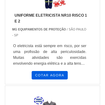
UNIFORME ELETRICISTA NR10 RISCO 1
E 2
MG EQUIPAMENTOS DE PROTEÇÃO
/ SÃO PAULO
- SP
O eletricista está sempre em risco, por ser
uma profissão de alta periculosidade.
Muitas atividades são exercidas
envolvendo energia elétrica e a alta tensão,
que podem ocasionar graves acidentes aos
profissionais que estiverem exercendo suas
COTAR AGORA
respectivas atividades. Por esse motivo, a
utilização do uniforme eletricista NR10 risco
1 e 2 é imprescindível na realização de
qualquer serviço elétrico para evitar
riscos.Desenvolvimento do mate...