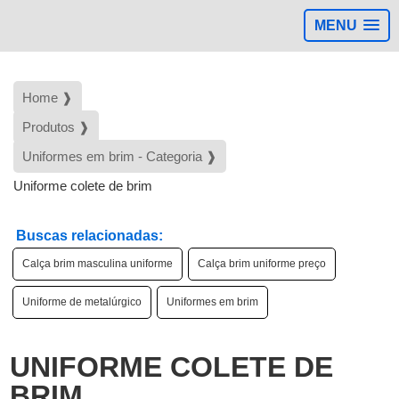
MENU
Home ❱
Produtos ❱
Uniformes em brim - Categoria ❱
Uniforme colete de brim
Buscas relacionadas:
Calça brim masculina uniforme
Calça brim uniforme preço
Uniforme de metalúrgico
Uniformes em brim
d
UNIFORME COLETE DE
BRIM