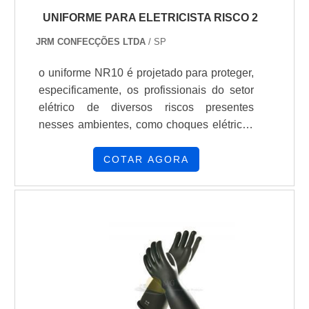
UNIFORME PARA ELETRICISTA RISCO 2
JRM CONFECÇÕES LTDA
/ SP
o uniforme NR10 é projetado para proteger,
especificamente, os profissionais do setor
elétrico de diversos riscos presentes
nesses ambientes, como choques elétricos
e efeitos térmicos. Além disso, entre
inúmeras vantagens do uso deste uniforme,
COTAR AGORA
os pontos principais a se analisar na
confecção dessas peças são a resistência,
conforto e segurança do material. Com isso,
sua empresa garante a todos os
colaboradores: 1. Proteção contra choques
elétricos Em síntese, o uniforme NR10 é
confeccionado com materiais isolantes e
antiestáticos, que impedem a condução de