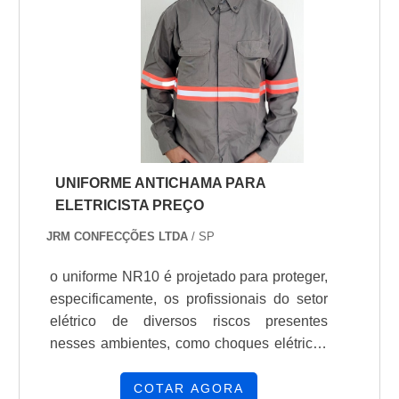
disso,o material deve ser fabricada
seguindo todas as normas e
regulamentações que o mercado exige.
Dessa forma, o colaborador que a utilizar
poderá exerc.
UNIFORME ANTICHAMA PARA
ELETRICISTA PREÇO
JRM CONFECÇÕES LTDA
/ SP
o uniforme NR10 é projetado para proteger,
especificamente, os profissionais do setor
elétrico de diversos riscos presentes
nesses ambientes, como choques elétricos
e efeitos térmicos. Além disso, entre
inúmeras vantagens do uso deste uniforme,
COTAR AGORA