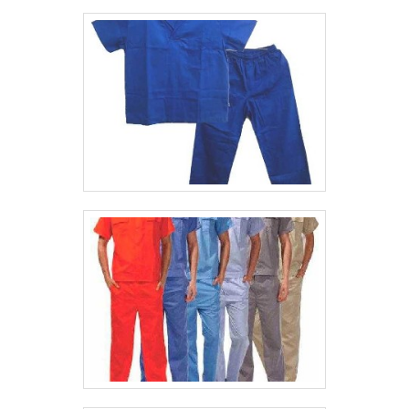
comentado, compreender a importância do
uniforme NR10 é fundamental para
assegurar a segurança e a saúde dos
trabalhadores que lidam com eletricidade.
Além disso, esse uniforme deve estar de
acordo com as exigências legais
estabelecidas pela norma regulamentadora
10, evitando possíveis penalidades e
multas às empresas.