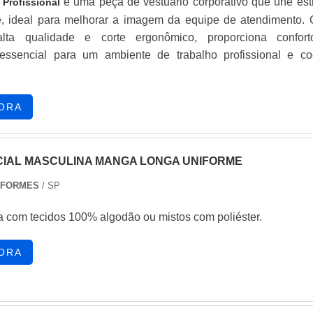
é uma peça de vestuário corporativo que une esti
 Profissional
e, ideal para melhorar a imagem da equipe de atendimento.
lta qualidade e corte ergonômico, proporciona confor
 essencial para um ambiente de trabalho profissional e co
compromisso da empresa com a excelência visual e de atendimen
ORA
CIAL MASCULINA MANGA LONGA UNIFORME
IFORMES
/ SP
 com tecidos 100% algodão ou mistos com poliéster.
ORA