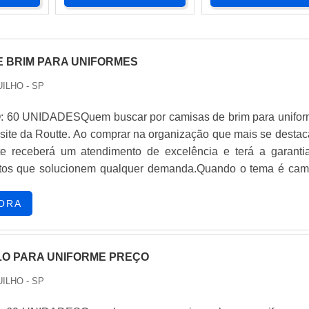
E BRIM PARA UNIFORMES
ILHO - SP
 60 UNIDADESQuem buscar por camisas de brim para unifor
 site da Routte. Ao comprar na organização que mais se destac
te receberá um atendimento de excelência e terá a garanti
dutos que solucionem qualquer demanda.Quando o tema é cam
uniformes, com os colaboradores da Routte o cliente encont
sto-benefício e diversas opções de pagamento disponíveis.
ORA
BRE CAMISAS DE BRIM PARA UNIFORMESA Routte foca 
ferecer uma estrutura com escritório de alta qualidade onde
atividades e sede em localização privilegiada, tudo para gara
LO PARA UNIFORME PREÇO
rim para uniformes com ótima qualidade.Há muitas mane
ILHO - SP
e uma companhia demonstrar competência, excelência e dest
e atuação. A Routte se mostra referência por ter: Colaborad