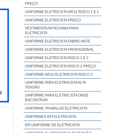
sses
PREÇO
 com
a na
s de
UNIFORME ELETRICISTA NR10 RISCO 1 E 2
ento
rmes
UNIFORME ELETRICISTA PREÇO
rsas
s de
VESTIMENTA ANTICHAMA PARA
 NO
ELETRICISTA
a de
polo
tes;
UNIFORME ELETRICISTA FABRICANTE
s em
inda
UNIFORME ELETRICISTA PROFISSIONAL
para
e-se
UNIFORME ELETRICISTA RISCO 1 E 2
seus
de e
UNIFORME ELETRICISTA RISCO 2 PREÇO
onta
o da
UNIFORME NR10 ELETRICISTA RISCO 3
tica
resa
UNIFORME PARA ELETRICISTA ALTA
uipe
o de
TENSÃO
ncia
 2
antir
UNIFORME PARA ELETRICISTA ONDE
ENCONTRAR
S DA
s. É
UNIFORME TRABALHO ELETRICISTA
etas
UNIFORMES EPI ELETRICISTA
tima
EPI UNIFORME DE ELETRICISTA
obre