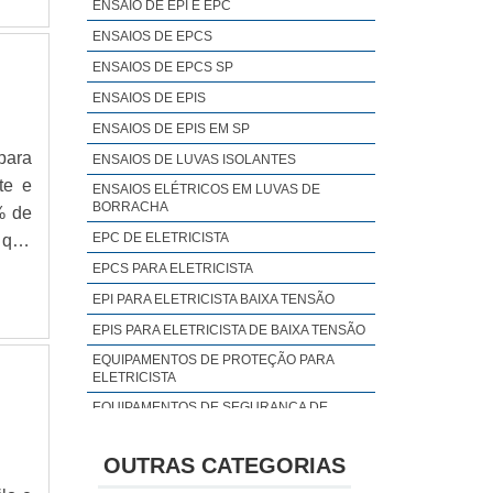
ENSAIO DE EPI E EPC
de e
ENSAIOS DE EPCS
ssui
Seja
ENSAIOS DE EPCS SP
este
ENSAIOS DE EPIS
 seu
ENSAIOS DE EPIS EM SP
teza
para
ENSAIOS DE LUVAS ISOLANTES
resa
ENSAIOS ELÉTRICOS EM LUVAS DE
BORRACHA
% de
EPC DE ELETRICISTA
 que
tais
EPCS PARA ELETRICISTA
EPI PARA ELETRICISTA BAIXA TENSÃO
EPIS PARA ELETRICISTA DE BAIXA TENSÃO
EQUIPAMENTOS DE PROTEÇÃO PARA
ELETRICISTA
EQUIPAMENTOS DE SEGURANÇA DE
ELETRICISTA SP
EQUIPAMENTOS DE SEGURANÇA PARA
OUTRAS CATEGORIAS
ELETRICISTA