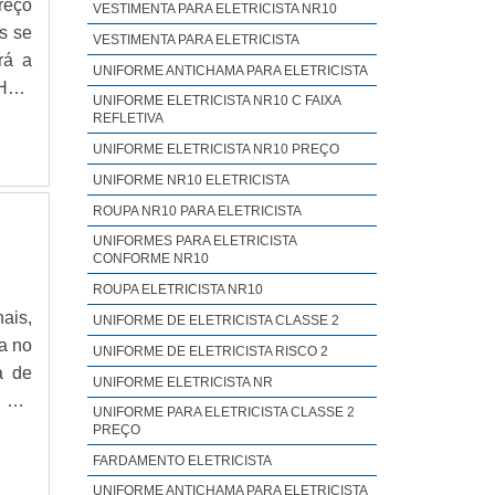
reço
VESTIMENTA PARA ELETRICISTA NR10
timo
s se
VESTIMENTA PARA ELETRICISTA
mpre
rá a
UNIFORME ANTICHAMA PARA ELETRICISTA
dade
LHES
UNIFORME ELETRICISTA NR10 C FAIXA
o da
por
REFLETIVA
is a
ntra
UNIFORME ELETRICISTA NR10 PREÇO
ento
 com
UNIFORME NR10 ELETRICISTA
para
final
ROUPA NR10 PARA ELETRICISTA
VADA
polo
UNIFORMES PARA ELETRICISTA
quem
utos
CONFORME NR10
brim
fora
ROUPA ELETRICISTA NR10
de e
 nos
ais,
UNIFORME DE ELETRICISTA CLASSE 2
iços
 com
a no
UNIFORME DE ELETRICISTA RISCO 2
sim,
ir a
a de
ores
UNIFORME ELETRICISTA NR
 com
 por
ento
UNIFORME PARA ELETRICISTA CLASSE 2
ções
te o
PREÇO
 aos
stem
GUNS
FARDAMENTO ELETRICISTA
s em
tte
UNIFORME ANTICHAMA PARA ELETRICISTA