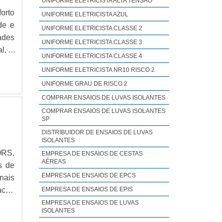
UNIFORME ELETRICISTA ALTA TENSÃO
ões.
orto
UNIFORME ELETRICISTA AZUL
ores
de e
UNIFORME ELETRICISTA CLASSE 2
a no
ades
UNIFORME ELETRICISTA CLASSE 3
a de
l, a
UNIFORME ELETRICISTA CLASSE 4
 dia
UNIFORME ELETRICISTA NR10 RISCO 2
as e
UNIFORME GRAU DE RISCO 2
o, a
COMPRAR ENSAIOS DE LUVAS ISOLANTES
rmes
ntes
COMPRAR ENSAIOS DE LUVAS ISOLANTES
SP
s os
DISTRIBUIDOR DE ENSAIOS DE LUVAS
 aos
ISOLANTES
 uma
ORS,
EMPRESA DE ENSAIOS DE CESTAS
o um
AÉREAS
s de
EMPRESA DE ENSAIOS DE EPCS
nais
acão
EMPRESA DE ENSAIOS DE EPIS
ando
EMPRESA DE ENSAIOS DE LUVAS
ISOLANTES
nal,