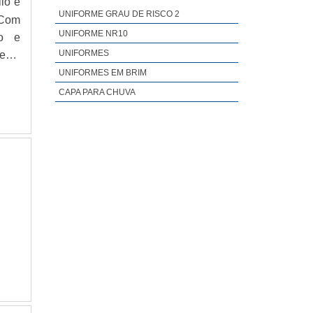
lo e
LUVA DE ALTA TENSÃO
UNIFORME GRAU DE RISCO 2
 Com
LUVA DE ALTA TENSÃO 17000V
UNIFORME NR10
to e
LUVA DE BAIXA TENSÃO 500V
UNIFORMES
eso,
LUVA DE BORRACHA CLASSE 2
to.
UNIFORMES EM BRIM
LUVA DE ELETRICISTA ALTA TENSÃO
CAPA PARA CHUVA
LUVA DE PROTEÇÃO ALTA TENSÃO
LUVA ISOLANTE BAIXA TENSÃO
LUVA ISOLANTE DE BORRACHA
LUVA ISOLANTE DE BORRACHA CLASSE 2
LUVA PARA ELETRICISTA
LUVA PARA ELETRICISTA BAIXA TENSÃO
LUVAS CONTRA CHOQUE ELÉTRICO
LUVAS ISOLANTES
ONDE ENCONTRAR ENSAIOS DE EPCS
ONDE ENCONTRAR ENSAIOS DE EPIS
ONDE ENCONTRAR ENSAIOS DE LUVAS
ISOLANTES