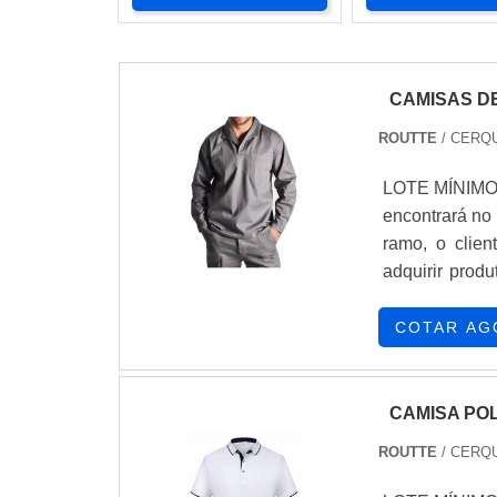
CAMISAS D
ROUTTE
/ CERQU
LOTE MÍNIMO:
encontrará no
ramo, o clien
adquirir pro
de brim para 
excelente cu
COTAR AG
DETALHES SO
esforços em o
realizadas as 
CAMISA PO
camisas de b
ROUTTE
/ CERQU
eficientes d
em sua área d