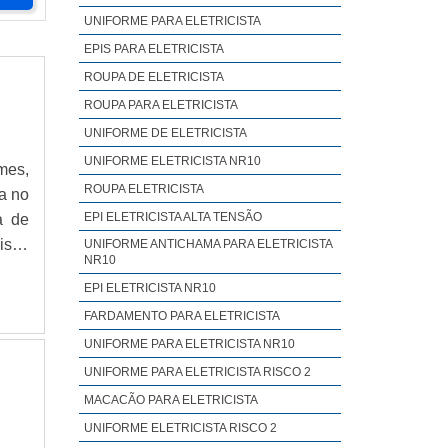
UNIFORME PARA ELETRICISTA
EPIS PARA ELETRICISTA
ROUPA DE ELETRICISTA
ROUPA PARA ELETRICISTA
UNIFORME DE ELETRICISTA
UNIFORME ELETRICISTA NR10
mes,
ROUPA ELETRICISTA
a no
EPI ELETRICISTA ALTA TENSÃO
a de
isas
UNIFORME ANTICHAMA PARA ELETRICISTA
NR10
rará
EPI ELETRICISTA NR10
MAIS
FARDAMENTO PARA ELETRICISTA
seus
 são
UNIFORME PARA ELETRICISTA NR10
ntir
UNIFORME PARA ELETRICISTA RISCO 2
iras
MACACÃO PARA ELETRICISTA
aque
UNIFORME ELETRICISTA RISCO 2
ores