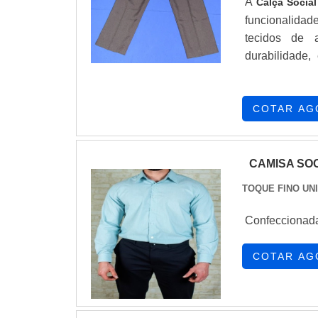
A
Calça Social
funcionalidad
tecidos de a
durabilidade,
refletindo o 
COTAR AG
CAMISA SO
TOQUE FINO UN
Confeccionada
COTAR AG