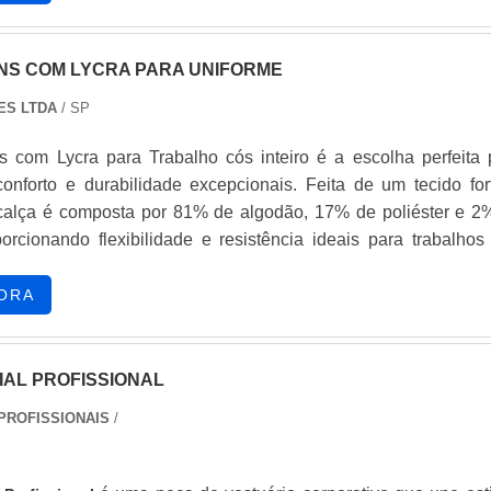
 é ideal para profissionais que necessitam de praticida
ante o trabalho.Além disso, o Macacão Rf Ca da UNIFORS po
ento no corpo, garantindo mobilidade e conforto ao usuário. 
NS COM LYCRA PARA UNIFORME
s em ambientes industriais, mecânicos, ou de manutenção, 
ES LTDA
/ SP
scolha perfeita para quem busca qualidade e durabilidade em
issional.Invista no Macacão Rf Ca da UNIFORS e tenha a cer
 com Lycra para Trabalho cós inteiro é a escolha perfeita 
irindo um produto de alta qualidade, fabricado por uma emp
e durabilidade excepcionais. Feita de um tecido forte e
ercado de uniformes profissionais.
 calça é composta por 81% de algodão, 17% de poliéster e 2
porcionando flexibilidade e resistência ideais para trabalhos
to movimento. Possui quatro bolsos práticos: dois fron
ois chapados na costa.
ORA
IAL PROFISSIONAL
PROFISSIONAIS
/