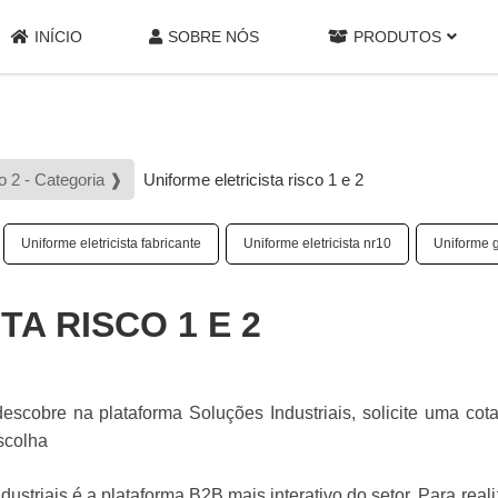
INÍCIO
SOBRE NÓS
PRODUTOS
o 2 - Categoria ❱
Uniforme eletricista risco 1 e 2
Uniforme eletricista fabricante
Uniforme eletricista nr10
Uniforme g
A RISCO 1 E 2
descobre na plataforma Soluções Industriais, solicite uma cot
scolha
striais é a plataforma B2B mais interativo do setor. Para real