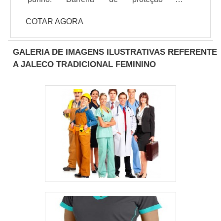
contaminações, produzido de polipropileno
COTAR AGORA
e polietileno, material leve e versátil, com
resistência.
GALERIA DE IMAGENS ILUSTRATIVAS REFERENTE
A JALECO TRADICIONAL FEMININO