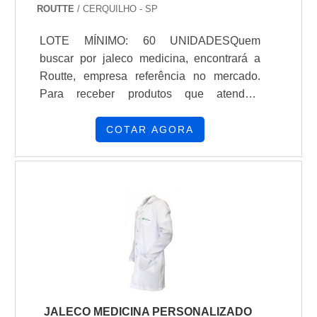
ROUTTE
/ CERQUILHO - SP
LOTE MÍNIMO: 60 UNIDADESQuem
buscar por jaleco medicina, encontrará a
Routte, empresa referência no mercado.
Para receber produtos que atendem
qualquer necessidade, o cliente deve
escolher uma organização que se destaque
COTAR AGORA
por um bom suporte pré-venda e tenha
ampla experiência no ramo.Quando a
questão é jaleco medicina, com os
melhores profissionais da Routte o cliente
encontrará excelente custo-benefício e as
melhores soluções para empresas de
diversos segmentos.MAIS INFORMAÇÕES
SOBRE JALECO MEDICINAA Routte
centraliza seus esforços em produzir uma
estrutura com escritório de alta qualidade
JALECO MEDICINA PERSONALIZADO