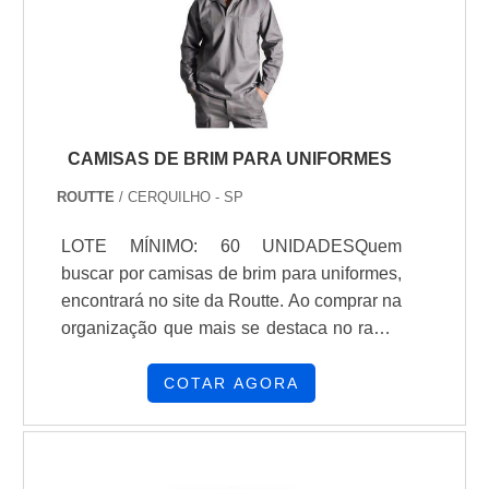
CAMISAS DE BRIM PARA UNIFORMES
ROUTTE
/ CERQUILHO - SP
LOTE MÍNIMO: 60 UNIDADESQuem
buscar por camisas de brim para uniformes,
encontrará no site da Routte. Ao comprar na
organização que mais se destaca no ramo,
o cliente receberá um atendimento de
excelência e terá a garantia de adquirir
COTAR AGORA
produtos que solucionem qualquer
demanda.Quando o tema é camisas de
brim para uniformes, com os colaboradores