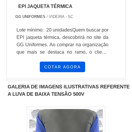
EPI JAQUETA TÉRMICA
GG UNIFORMES
/ VIDEIRA - SC
Lote mínimo: 20 unidadesQuem buscar por
EPI jaqueta térmica, descobrirá no site da
GG Uniformes. Ao comprar na organização
que mais se destaca no ramo, o cliente
receberá um atendimento de excelência e
terá a garantia de adquirir produtos que
COTAR AGORA
solucionem qualquer demanda.MAIS
INFORMAÇÕES INTERESSANTES
GALERIA DE IMAGENS ILUSTRATIVAS REFERENTE
SOBRE EPI JAQUETA TÉRMICAQuem
A LUVA DE BAIXA TENSÃO 500V
busca por EPI jaqueta térmica em uma
empresa comprometida com seus serviços,
encontra na internet a GG Uniformes. A
companhia atua com casaco térmico e
touca balaclava antichama, oferecendo o