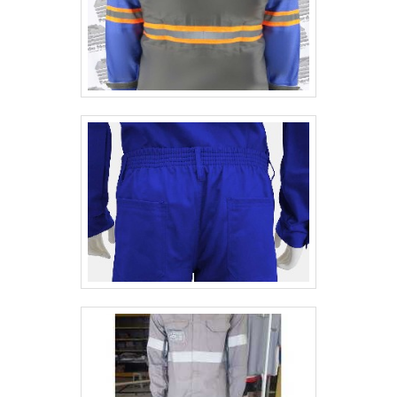
que há de melhor no mercado para cada
cliente.Sem perder o foco em EPI jaqueta
térmica, sempre deve-se buscar uma
empresa que tenha produtos e serviços
com ótima qualidade e assertividade,
detalhes que passam despercebidos em
outras companhias e podem gerar prejuízos
futuros para os clientes.É importante
lembrar que o produto deve sempre ser
adquirido com companhias especializadas
no segmento. Esse tipo de cuidado ajuda a
garantir a qualidade e durabilidade dos
materiais, além de evitar prejuízos com
substituições frequentes de produtos que
não cumprem com suas funções
adequadamente. Assim, é possível poupar
gastos desnecessários.Existem diversos
motivos para a GG Uniformes ter se tornado