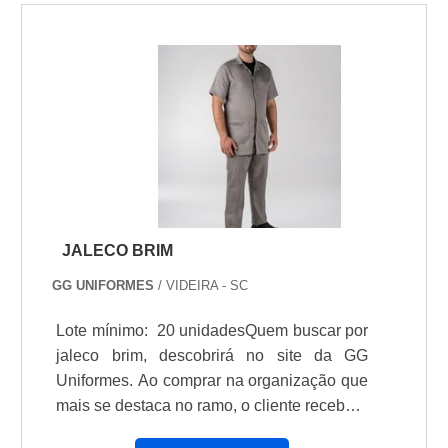
civil; Montagem de estruturas com metal;
Manutenções em geral; Indústria
moveleira.IMPORTÂNCIA EM ADQUIRIR
O PRODUTOA qualidade da luva de lona é
indispensável, tendo em vista que o
equipamento é utilizado para oferecer.
JALECO BRIM
GG UNIFORMES
/ VIDEIRA - SC
Lote mínimo: 20 unidadesQuem buscar por
jaleco brim, descobrirá no site da GG
Uniformes. Ao comprar na organização que
mais se destaca no ramo, o cliente receberá
um atendimento de excelência e terá a