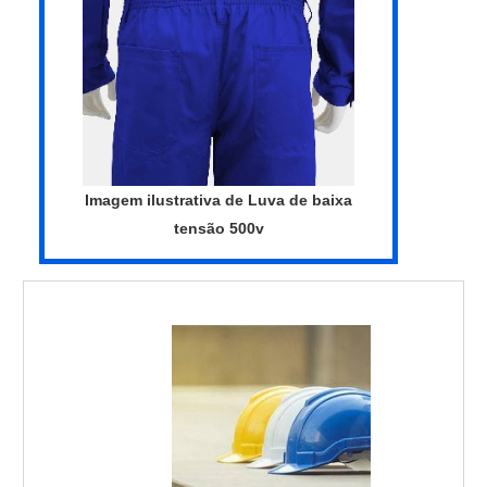
Ótimo preço.Ainda focando na qualidade
Routte tem o que há de melhor no ramo de
em valor de uniformes profissionais, sempre
camisa polo para uniforme preço acessível.
deve-se buscar uma empresa que tenha
Sempre de olho no mercado, traz
produtos e serviços com ótima qualidade e
novidades em itens como calça profissional
precisão, características simples, mas que
com faixa refletiva e camisa gola polo para
mostram o comprometimento da empresa
uniforme.É uma empresa altamente
com seus clientes.Isso tudo é a razão pela
qualificada e comprometida com seus
qual a Routte é uma empresa que preza
Imagem ilustrativa de Luva de baixa
serviços, conquistas adquiridas porque
pela segurança quando falamos de
tensão 500v
investiu em uma estrutura que hoje conta
empresas do segmento de uniformes
com escritório de alta qualidade onde são
profissionais. O foco é entregar tudo que há
realizadas as atividades e logística
de mais atual para garantir a qualidade final
planejada para entregas em curto prazo.
para cada cliente.QUALIDADES E
Tudo isso, unido a um time de equipe
PONTOS FORTES DA EMPRESANa
multidisciplinar de consultores associados
Routte tem tudo que se precisa para
e profissionais com vasta experiência na
uniformes profissionais. É possível
área de atuação, garante uma entrega de
encontrar uma grande variedade no
excelência de ponta a ponta....
portfólio, como jaquetas personalizadas