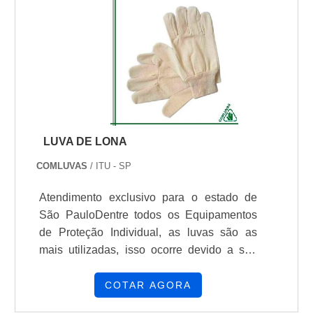
SERVIÇO Equipamentos de proteção
individual (EPIs) e coletiva (EPCs),
ferramentas e dispositivos utilizados em
trabalhos com contato direto ou indireto
com redes de al.
LUVA DE LONA
COMLUVAS
/ ITU - SP
Atendimento exclusivo para o estado de
São PauloDentre todos os Equipamentos
de Proteção Individual, as luvas são as
mais utilizadas, isso ocorre devido a sua
abrangência de utilização, ou seja, é
utilizada em diferentes nichos. Entre eles:
COTAR AGORA
Carga e descarga de objetos; Construção