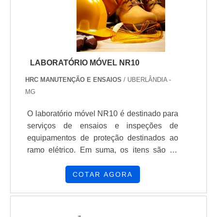
proteção com solado isolante.
LABORATÓRIO MÓVEL NR10
HRC MANUTENÇÃO E ENSAIOS
/ UBERLÂNDIA -
MG
O laboratório móvel NR10 é destinado para
serviços de ensaios e inspeções de
equipamentos de proteção destinados ao
ramo elétrico. Em suma, os itens são de
extrema importância para garantir a
integridade física dos trabalhadores e, por
COTAR AGORA
isso, a contratação de empresas
experientes é muito importante. AS
PRINCIPAIS CARACTERÍSTICAS DO