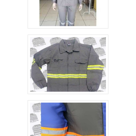
destaque quando pensamos em uma
empresa que entrega confiança e produtos
de qualidade. Alguns desses motivos são:
Atendimento personalizado; Profissionais
com vasta experiência na área de atuação;
Preço justo; Diversas opções de
pagamento disponíveis; Investimento
constante em tecnologia; Suporte via
WhatsApp.QUALIDADE COMPROVADA
NO SEGMENTOSomente na GG Uniformes
existe o que há de melhor em EPI jaqueta
térmica. Os clientes encontram itens como
casaco térmico e capuz nr10. É uma
empresa comprometida com seus serviços
e que preza pela segurança, qualificações
possíveis pelo fato de possuir escritório de
alta qualidade onde são realizadas as
atividades e equipamentos de última