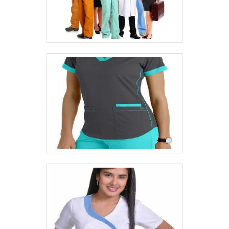
Amplo estoque de produtos; Profissionais
com vasta experiência na área de atuação;
Comprometimento com o resultado final;
Atendimento personalizado; Logística
planejada para entregas em curto prazo;
Diversas opções de pagamento
disponíveis.REFERÊNCIA DE
QUALIDADE NO SEGMENTOSomente na
Routte é possível encontrar o que há de
melhor em uma empresa de uniformes
preço acessível. É possível encontrar itens
variados com tecnologia de ponta, como
camisas de brim para uniformes e jaleco
medicina.É reconhecida por ser uma
empresa comprometida com seus serviços
e que preza pela segurança, qualificações
possíveis pelo fato de possuir escritório de
alta qualidade onde são realizadas as