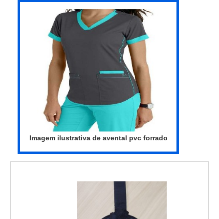
oferecer sempre a melhor opção para o
cliente final.EFICIÊNCIA E QUALIDADE
COMPROVADAApenas na Vinilseg
Impermeáveis existem as melhores
variedades no segmento quando o assunto
for vestimentas impermeáveis. A empresa
oferece opções como conjunto de pvc e
calça para saneamento com ótima
qualidade e excelente custo-benefício.Para
tal sucesso, a empresa investiu em
profissionais competentes e em
Imagem ilustrativa de avental pvc forrado
equipamentos inovadores. A Vinilseg
Impermeáveis é uma empresa que tem
despontado no mercado por toda seriedade
e qualidade, o que garante uma entrega de
excelência de ponta a ponta....