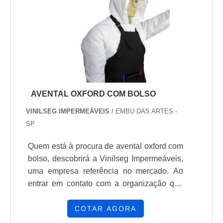
policiais ou atiradores esportivos, o coldre
para pistola da AURUM é a escolha ideal
para quem busca segurança e praticidade
no transporte de armas.
AVENTAL OXFORD COM BOLSO
VINILSEG IMPERMEÁVEIS
/ EMBU DAS ARTES -
SP
Quem está à procura de avental oxford com
bolso, descobrirá a Vinilseg Impermeáveis,
uma empresa referência no mercado. Ao
entrar em contato com a organização que
mais se destaca no ramo, o cliente receberá
um suporte completo para sanar eventuais
COTAR AGORA
dúvidas sobre o produto a ser