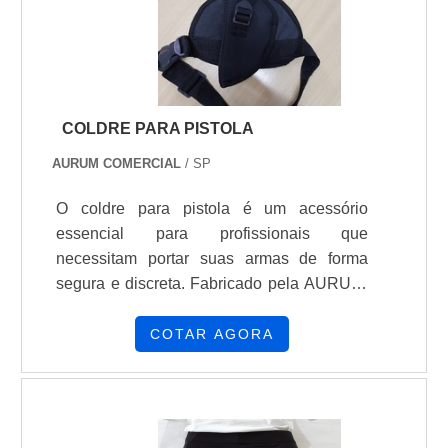
COLDRE PARA PISTOLA
AURUM COMERCIAL
/ SP
O coldre para pistola é um acessório
essencial para profissionais que
necessitam portar suas armas de forma
segura e discreta. Fabricado pela AURUM,
empresa especializada em Epis
(Equipamentos de Proteção Individual) e
COTAR AGORA
EPC (Equipamento de Proteção Coletiva),
o coldre oferece qualidade e
confiabilidade.Com um atendimento
personalizado e singular do início ao fim, a