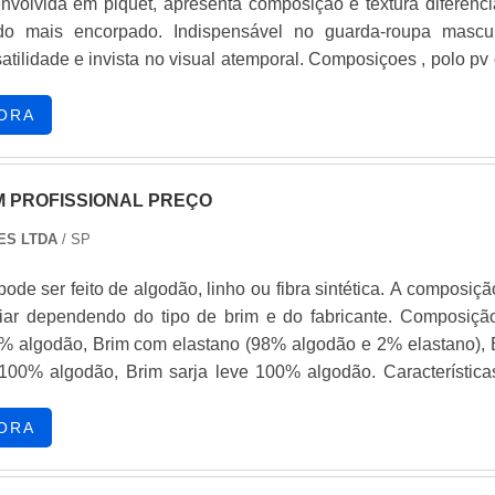
envolvida em piquet, apresenta composição e textura diferenci
do mais encorpado. Indispensável no guarda-roupa mascul
de e invista no visual atemporal. Composiçoes , polo pv com
composiçao 67/33 , polo piquet 50% /50%, piquet de pv 67/33%
ORA
M PROFISSIONAL PREÇO
ES LTDA
/ SP
pode ser feito de algodão, linho ou fibra sintética. A composiç
 dependendo do tipo de brim e do fabricante. Composição do
% algodão, Brim com elastano (98% algodão e 2% elastano), 
 algodão, Brim sarja leve 100% algodão. Características do
é durável e fácil de lavar O brim profissional é indicado 
ORA
uniformes O brim sarja com elastano é confortável, durável e
Cuidados com o brim Não usar produtos a base de cloro