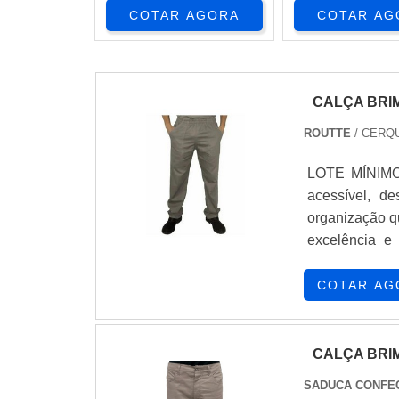
COTAR AGORA
COTAR AG
CALÇA BRI
ROUTTE
/ CERQU
LOTE MÍNIMO:
acessível, d
organização q
excelência e
demanda.D
JUSTOQuem pr
COTAR AG
empresa altam
com camisas 
melhor opção 
CALÇA BRI
profissional 
SADUCA CONFE
serviços com 