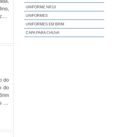
ada,
UNIFORME NR10
ino,
UNIFORMES
UNIFORMES EM BRIM
CAPA PARA CHUVA
ão do
Brim
para
 tem