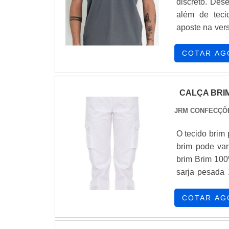
discreto. Des
além de teci
aposte na versatilida
COTAR AG
CALÇA BRI
JRM CONFECÇÕ
O tecido brim 
brim pode variar
brim Brim 100
sarja pesada 100%
brim O brim é um tecido resistente O brim é apropriado para artesanato O brim
profissional 
COTAR AG
confecção de 
liberdade de movimento 