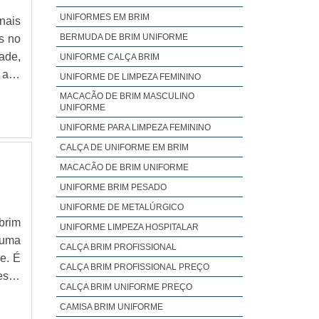
te.É
UNIFORMES EM BRIM
nais
hias
BERMUDA DE BRIM UNIFORME
s no
de e
ade,
UNIFORME CALÇA BRIM
entes
alta
UNIFORME DE LIMPEZA FEMININO
m, é
ste.
MACACÃO DE BRIM MASCULINO
utte
UNIFORME
rega
UNIFORME PARA LIMPEZA FEMININO
oque
CALÇA DE UNIFORME EM BRIM
ção;
MACACÃO DE BRIM UNIFORME
tica
UNIFORME BRIM PESADO
ento
UNIFORME DE METALÚRGICO
vel
brim
UNIFORME LIMPEZA HOSPITALAR
 São
 uma
para
CALÇA BRIM PROFISSIONAL
e. É
resa
CALÇA BRIM PROFISSIONAL PREÇO
esas
veis
CALÇA BRIM UNIFORME PREÇO
de e
s as
CAMISA BRIM UNIFORME
mado