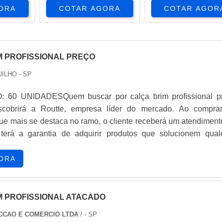
ORA
COTAR AGORA
COTAR AGOR
M PROFISSIONAL PREÇO
ILHO - SP
 60 UNIDADESQuem buscar por calça brim profissional p
escobrirá a Routte, empresa líder do mercado. Ao compra
ue mais se destaca no ramo, o cliente receberá um atendiment
 terá a garantia de adquirir produtos que solucionem qual
ETALHES SOBRE CALÇA BRIM PROFISSIONAL PR
ocura por calça brim profissional preço acessível em
ORA
ente qualificada, encontra o site da Routte. A empresa trab
de brim para uniformes e jaleco medicina, oferecendo semp
para o cliente final.Ainda focando na qualidade em calça 
M PROFISSIONAL ATACADO
preço justo, é importante buscar uma empresa que tenha produt
CCAO E COMERCIO LTDA
/ - SP
ótima qualidade e assertividade, detalhes primordiais que