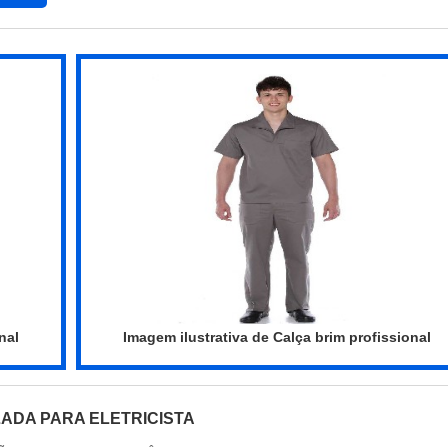
 multidisciplinar de consultores associados e alta qualid
or experiência para os clientes....
nal
Imagem ilustrativa de Calça brim profissional
LADA PARA ELETRICISTA