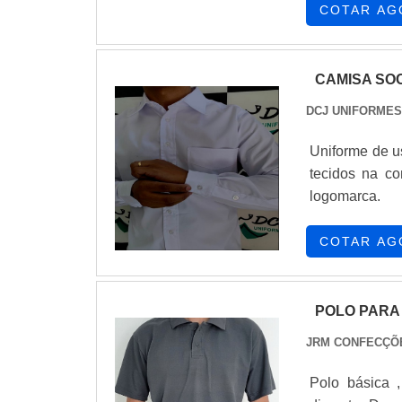
mais utilizado
COTAR AG
poucos elemen
CAMISA SO
DCJ UNIFORMES
Uniforme de us
tecidos na co
logomarca.
COTAR AG
POLO PARA
JRM CONFECÇÕ
Polo básica ,