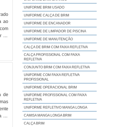
UNIFORME BRIM USADO
rado
UNIFORME CALÇA DE BRIM
a ao
UNIFORME DE ENCANADOR
 com
UNIFORME DE LIMPADOR DE PISCINA
r do
UNIFORME DE MANUTENÇÃO
LHES
CALÇA DE BRIM COM FAIXA REFLETIVA
usos
CALÇA PROFISSIONAL COM FAIXA
REFLETIVA
CONJUNTO BRIM COM FAIXA REFLETIVA
UNIFORME COM FAIXA REFLETIVA
PROFISSIONAL
UNIFORME OPERACIONAL BRIM
a de
UNIFORME PROFISSIONAL COM FAIXA
REFLETIVA
rmas
UNIFORME REFLETIVO MANGA LONGA
ente
a de
CAMISA MANGA LONGA BRIM
le é
CALÇA BRIM