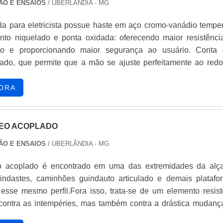
ÃO E ENSAIOS
/ UBERLÂNDIA - MG
da para eletricista possue haste em aço cromo-vanádio tempe
to niquelado e ponta oxidada: oferecendo maior resistênci
o e proporcionando maior segurança ao usuário. Conta
alado, que permite que a mão se ajuste perfeitamente ao redo
ndo o deslizamento e aumentando o torque. MAIS DETA
UTOA chave de fenda, chave de fendas ou chave de paraf
ORA
nta de metal com cabo de material variado, geralmen.
EO ACOPLADO
ÃO E ENSAIOS
/ UBERLÂNDIA - MG
o acoplado é encontrado em uma das extremidades da alç
indastes, caminhões guindauto articulado e demais platafo
esse mesmo perfil.Fora isso, trata-se de um elemento resist
ontra as intempéries, mas também contra a drástica mudanç
que invariavelmente assola usinas e ambientes urbanos, onde e