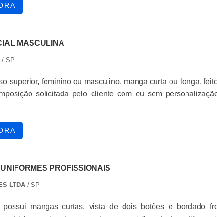
. Isto é, em termos de precisão, segurança e sobretudo tecnolo
ORA
tos industriais são capazes de.
CIAL MASCULINA
/ SP
o superior, feminino ou masculino, manga curta ou longa, feit
mposição solicitada pelo cliente com ou sem personalizaçã
ORA
 UNIFORMES PROFISSIONAIS
ES LTDA
/ SP
 possui mangas curtas, vista de dois botões e bordado fro