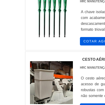
HRC MANUTENÇ
A chave isola
com acabamen
descascament
formato triov
cabo, evita
SOBRE O PROD
COTAR AG
é uma ferrame
CESTO AÉR
HRC MANUTENÇ
O cesto aére
acesso de gu
robustas com 
não somente c
temperaturas 