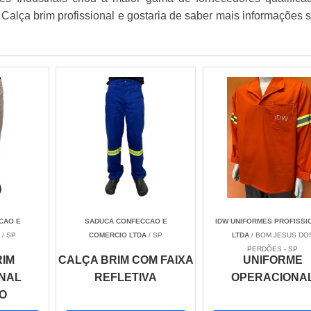
 Calça brim profissional e gostaria de saber mais informações 
CAO E
SADUCA CONFECCAO E
IDW UNIFORMES PROFISSI
A
/ SP
COMERCIO LTDA
/ SP
LTDA
/ BOM JESUS DO
PERDÕES - SP
RIM
CALÇA BRIM COM FAIXA
UNIFORME
ONAL
REFLETIVA
OPERACIONA
O