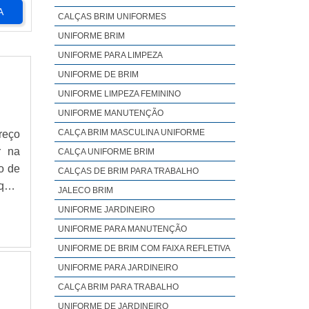
A
CALÇAS BRIM UNIFORMES
UNIFORME BRIM
UNIFORME PARA LIMPEZA
UNIFORME DE BRIM
UNIFORME LIMPEZA FEMININO
UNIFORME MANUTENÇÃO
CALÇA BRIM MASCULINA UNIFORME
reço
r na
CALÇA UNIFORME BRIM
o de
CALÇAS DE BRIM PARA TRABALHO
quer
JALECO BRIM
EÇO
UNIFORME JARDINEIRO
 uma
UNIFORME PARA MANUTENÇÃO
alha
UNIFORME DE BRIM COM FAIXA REFLETIVA
re a
UNIFORME PARA JARDINEIRO
brim
CALÇA BRIM PARA TRABALHO
os e
 são
UNIFORME DE JARDINEIRO