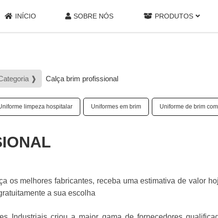
INÍCIO
SOBRE NÓS
PRODUTOS
Categoria ❱
Calça brim profissional
Uniforme limpeza hospitalar
Uniformes em brim
Uniforme de brim com f
SIONAL
ça os melhores fabricantes, receba uma estimativa de valor h
gratuitamente a sua escolha
s Industriais criou a maior gama de fornecedores qualifica