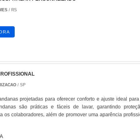
 preço acessível. Sempre de olho no mercado, traz novidade
RMES
/ RS
alça profissional com faixa refletiva e camisa gola polo 
ma empresa altamente qualificada e comprometida com 
uistas adquiridas porque investiu em uma estrutura que hoje c
ORA
o de alta qualidade onde são realizadas as atividades e logís
a entregas em curto prazo. Tudo isso, unido a um time de eq
ar de consultores associados e profissionais com vasta experiê
ação, garante uma entrega de excelência de ponta a ponta....
ROFISSIONAL
MIZACAO
/ SP
ndanas projetadas para oferecer conforto e ajuste ideal para
andanas são práticas e fáceis de lavar, garantindo proteç
a os colaboradores, além de promover uma aparência profissi
A