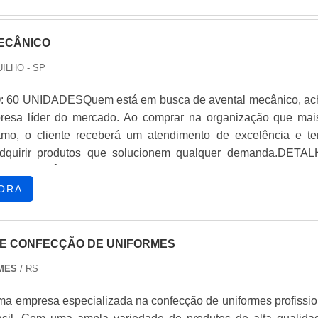
ECÂNICO
ILHO - SP
 60 UNIDADESQuem está em busca de avental mecânico, ac
presa líder do mercado. Ao comprar na organização que mai
amo, o cliente receberá um atendimento de excelência e te
adquirir produtos que solucionem qualquer demanda.DETA
AL MECÂNICOSe alguém quer achar avental mecânico em
onsável, descobre a Routte. Uma companhia com alto know
ORA
issional com faixa refletiva e camisa gola polo para uniforme
 tudo o que há de mais atual no segmento.Sem trocar o foco s
ico, na essência da empresa, a mesma deve prezar pelos prod
E CONFECÇÃO DE UNIFORMES
 ótima qualidade e excelente custo-benefício, detalhes primord
RMES
/ RS
dos de lado por muitas empresas que não focam na fidelizaçã
portante lembrar que o produto deve sempre ser adquirido
ma empresa especializada na confecção de uniformes profissio
pecializadas no segmento. Esse tipo de cuidado ajuda a garant