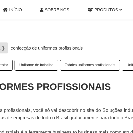
INÍCIO
SOBRE NÓS
PRODUTOS
a ❱
confecção de uniformes profissionais
entar
Uniforme de trabalho
Fabrica uniformes profissionais
Uni
ORMES PROFISSIONAIS
rofissionais, você só vai descobrir no site do Soluções Indus
 de empresas de todo o Brasil gratuitamente para todo o Bras
dustriais é a ferramenta business to business mais completo 