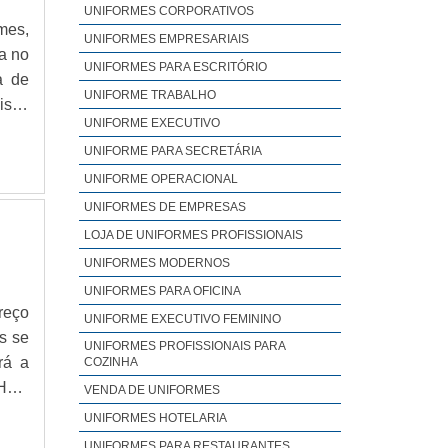
UNIFORMES CORPORATIVOS
mes,
UNIFORMES EMPRESARIAIS
a no
UNIFORMES PARA ESCRITÓRIO
a de
UNIFORME TRABALHO
isas
UNIFORME EXECUTIVO
rará
UNIFORME PARA SECRETÁRIA
MAIS
seus
UNIFORME OPERACIONAL
 são
UNIFORMES DE EMPRESAS
ntir
LOJA DE UNIFORMES PROFISSIONAIS
iras
UNIFORMES MODERNOS
aque
UNIFORMES PARA OFICINA
ores
reço
UNIFORME EXECUTIVO FEMININO
timo
s se
UNIFORMES PROFISSIONAIS PARA
mpre
rá a
COZINHA
dade
LHES
VENDA DE UNIFORMES
o da
por
UNIFORMES HOTELARIA
is a
ntra
UNIFORMES PARA RESTAURANTES