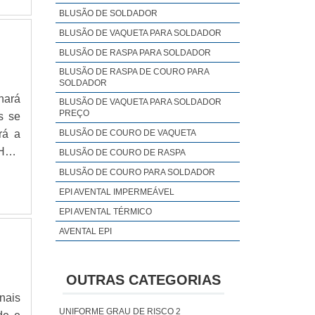
BLUSÃO DE SOLDADOR
BLUSÃO DE VAQUETA PARA SOLDADOR
BLUSÃO DE RASPA PARA SOLDADOR
BLUSÃO DE RASPA DE COURO PARA
SOLDADOR
hará
BLUSÃO DE VAQUETA PARA SOLDADOR
PREÇO
s se
rá a
BLUSÃO DE COURO DE VAQUETA
LHES
BLUSÃO DE COURO DE RASPA
 uma
BLUSÃO DE COURO PARA SOLDADOR
-how
EPI AVENTAL IMPERMEÁVEL
 que
EPI AVENTAL TÉRMICO
obre
AVENTAL EPI
utos
AVENTAL DE LONA EPI
iais
AVENTAL TÉRMICO EPI
o do
OUTRAS CATEGORIAS
AVENTAL PLASTICO EPI
 com
nais
ir a
CAMISA GOLA POLO FEMININA UNIFORME
UNIFORME GRAU DE RISCO 2