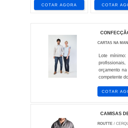
COTAR AGORA
COTAR AG
CONFECÇÃO
CARTAS NA MAN
Lote mínimo:
profissionai
orçamento na
competente do
com a equipe
pagamento 
COTAR AG
PROFISSIONAI
CAMISAS D
ROUTTE
/ CERQU