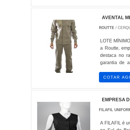
AVENTAL M
ROUTTE
/ CERQU
LOTE MÍNIMO:
a Routte, em
destaca no r
garantia de 
SOBRE AVENT
empresa resp
COTAR AG
em calça prof
disponibiliza
avental mecân
EMPRESA D
e serviços com
FILAFIL UNIFO
que são deixa
cliente.É im
A FILAFIL é u
companhias es