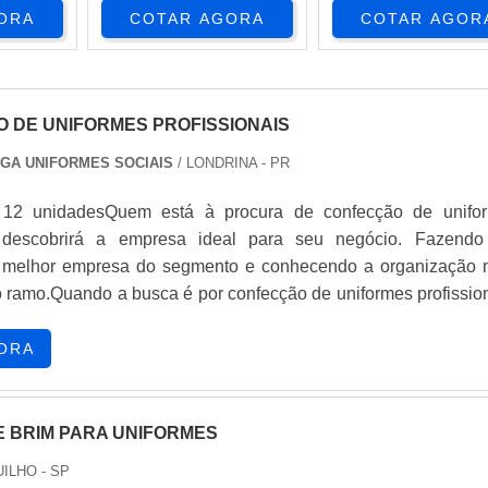
ORA
COTAR AGORA
COTAR AGOR
 DE UNIFORMES PROFISSIONAIS
GA UNIFORMES SOCIAIS
/ LONDRINA - PR
 12 unidadesQuem está à procura de confecção de unifo
s, descobrirá a empresa ideal para seu negócio. Fazend
 melhor empresa do segmento e conhecendo a organização 
 ramo.Quando a busca é por confecção de uniformes profission
 da Cartas na Manga o cliente obterá ótima qualidade
acessível.DIFERENCIAIS DE CONFECÇÃO DE UNIFOR
ORA
SA Cartas...
E BRIM PARA UNIFORMES
ILHO - SP