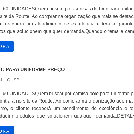
 60 UNIDADESQuem buscar por camisas de brim para unifor
 site da Routte. Ao comprar na organização que mais se destac
te receberá um atendimento de excelência e terá a garanti
dutos que solucionem qualquer demanda.Quando o tema é cam
uniformes, com os colaboradores da Routte o cliente encont
sto-benefício e diversas opções de pagamento disponíveis.
ORA
BRE CAMISAS DE BRIM PARA UNIFORMESA Routte foca 
ferecer uma estrutura com escritório de alta qualidade onde
atividades e sede em localização privilegiada, tudo para gara
LO PARA UNIFORME PREÇO
rim para uniformes com ótima qualidade.Há muitas mane
ILHO - SP
e uma companhia demonstrar competência, excelência e dest
e atuação. A Routte se mostra referência por ter: Colaborad
 60 UNIDADESQuem buscar por camisa polo para uniforme p
Atendimento personalizado; Amplo estoque de produtos; Ó
contrará no site da Routte. Ao comprar na organização que mai
ocando na qualidade em camisas de brim para uniformes, se
amo, o cliente receberá um atendimento de excelência e te
r uma empresa que tenha produtos e serviços com ótima quali
adquirir produtos que solucionem qualquer demanda.DETA
características simples, mas que mostram o comprometiment
SA POLO PARA UNIFORME PREÇO JUSTOQuem procura 
eus clientes.Tudo isso e muito mais são os motivos pelos qua
ara uniforme preço acessível em uma empresa inovadora, enco
ORA