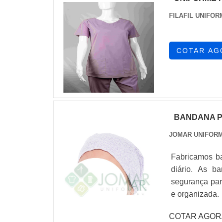
para uniforme
FILAFIL UNIFO
itens como c
uniforme.É u
serviços, conq
COTAR AG
com escritóri
planejada par
multidisciplin
na área de atu
BANDANA P
JOMAR UNIFOR
Fabricamos ba
diário. As b
segurança par
e organizada.
COTAR AGOR