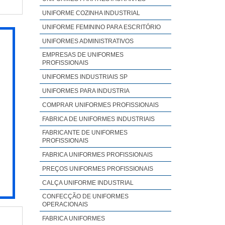
ento
 com
UNIFORME COZINHA INDUSTRIAL
para
final
UNIFORME FEMININO PARA ESCRITÓRIO
VADA
polo
quem
UNIFORMES ADMINISTRATIVOS
utos
brim
EMPRESAS DE UNIFORMES
fora
PROFISSIONAIS
de e
 nos
UNIFORMES INDUSTRIAIS SP
iços
 com
sim,
UNIFORMES PARA INDUSTRIA
ir a
ores
COMPRAR UNIFORMES PROFISSIONAIS
 com
ento
FABRICA DE UNIFORMES INDUSTRIAIS
ções
 aos
stem
FABRICANTE DE UNIFORMES
PROFISSIONAIS
s em
FABRICA UNIFORMES PROFISSIONAIS
sses
PREÇOS UNIFORMES PROFISSIONAIS
a na
ento
CALÇA UNIFORME INDUSTRIAL
rsas
CONFECÇÃO DE UNIFORMES
OPERACIONAIS
 NO
FABRICA UNIFORMES
polo